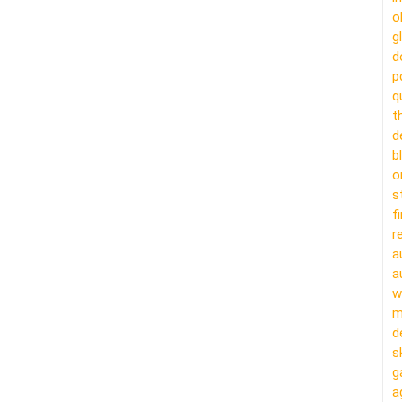
o
g
d
p
q
t
d
b
o
s
f
r
a
a
w
m
d
s
g
a