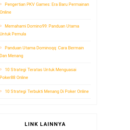
Pengertian PKV Games: Era Baru Permainan
Online
Memahami Domino99: Panduan Utama
Untuk Pemula
Panduan Utama Dominoqq: Cara Bermain
Dan Menang
10 Strategi Teratas Untuk Menguasai
Poker88 Online
10 Strategi Terbukti Menang Di Poker Online
LINK LAINNYA