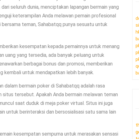
n dari seluruh dunia, menciptakan lapangan bermain yang
nguji keterampilan Anda melawan pemain profesional
d
ai bersama teman, Sahabatqq punya sesuatu untuk
s
h
b
p
memberikan kesempatan kepada pemainnya untuk menang
p
n uang yang tersedia, ada banyak peluang untuk
p
 menawarkan berbagai bonus dan promosi, memberikan
q
ang kembali untuk mendapatkan lebih banyak.
b
 dalam bermain poker di Sahabatqq adalah rasa
h situs tersebut. Apakah Anda bermain melawan teman
ncul saat duduk di meja poker virtual. Situs ini juga
 untuk berinteraksi dan bersosialisasi satu sama lain
t
g
pemain kesempatan sempurna untuk merasakan sensasi
t