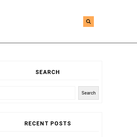
SEARCH
Search
RECENT POSTS