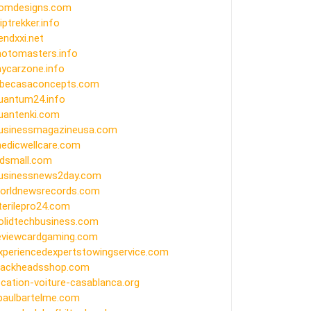
omdesigns.com
riptrekker.info
endxxi.net
otomasters.info
ycarzone.info
ibecasaconcepts.com
uantum24.info
uantenki.com
usinessmagazineusa.com
edicwellcare.com
idsmall.com
usinessnews2day.com
orldnewsrecords.com
terilepro24.com
olidtechbusiness.com
eviewcardgaming.com
xperiencedexpertstowingservice.com
lackheadsshop.com
ocation-voiture-casablanca.org
paulbartelme.com