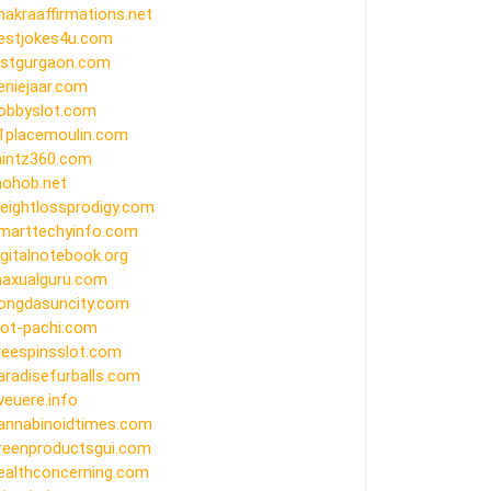
hakraaffirmations.net
estjokes4u.com
ustgurgaon.com
eniejaar.com
obbyslot.com
1placemoulin.com
intz360.com
ohob.net
eightlossprodigy.com
marttechyinfo.com
igitalnotebook.org
axualguru.com
ongdasuncity.com
lot-pachi.com
reespinsslot.com
aradisefurballs.com
veuere.info
annabinoidtimes.com
reenproductsgui.com
ealthconcerning.com