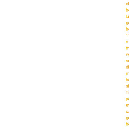
c
b
l
g
b
1
m
m
w
s
d
m
b
s
f
p
a
c
g
h