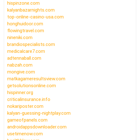
hispinzone.com
kalyanbazarnights.com
top-online-casino-usa.com
honghuidoor.com
flowingtravel.com
nineniki.com
brandiospecialists.com
medicalcare7.com
adtennaball.com
nabzah.com
mongive.com
matkagameresultsview.com
getsolutionsonline.com
hispinner.org
criticalinsurance.info
nokariposter.com
kalyan-guessing-nightplay.com
gameofpanels.com
androidappsdownloader.com
usetimenow.com