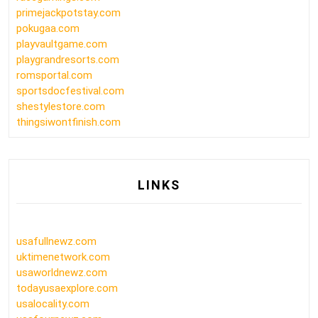
primejackpotstay.com
pokugaa.com
playvaultgame.com
playgrandresorts.com
romsportal.com
sportsdocfestival.com
shestylestore.com
thingsiwontfinish.com
LINKS
usafullnewz.com
uktimenetwork.com
usaworldnewz.com
todayusaexplore.com
usalocality.com