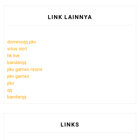
LINK LAINNYA
dominoqq pkv
situs slot
hk live
bandarqq
pkv games resmi
pkv games
pkv
qq
bandarqq
LINKS