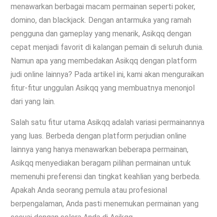
menawarkan berbagai macam permainan seperti poker,
domino, dan blackjack. Dengan antarmuka yang ramah
pengguna dan gameplay yang menarik, Asikqq dengan
cepat menjadi favorit di kalangan pemain di seluruh dunia.
Namun apa yang membedakan Asikqq dengan platform
judi online lainnya? Pada artikel ini, kami akan menguraikan
fitur-fitur unggulan Asikqq yang membuatnya menonjol
dari yang lain.
Salah satu fitur utama Asikqq adalah variasi permainannya
yang luas. Berbeda dengan platform perjudian online
lainnya yang hanya menawarkan beberapa permainan,
Asikqq menyediakan beragam pilihan permainan untuk
memenuhi preferensi dan tingkat keahlian yang berbeda.
Apakah Anda seorang pemula atau profesional
berpengalaman, Anda pasti menemukan permainan yang