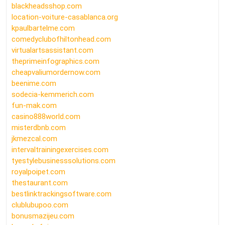
blackheadsshop.com
location-voiture-casablanca.org
kpaulbartelme.com
comedyclubofhiltonhead.com
virtualartsassistant.com
theprimeinfographics.com
cheapvaliumordernow.com
beenime.com
sodecia-kemmerich.com
fun-mak.com
casino888world.com
misterdbnb.com
jkmezcal.com
intervaltrainingexercises.com
tyestylebusinesssolutions.com
royalpoipet.com
thestaurant.com
bestlinktrackingsoftware.com
clublubupoo.com
bonusmazijeu.com