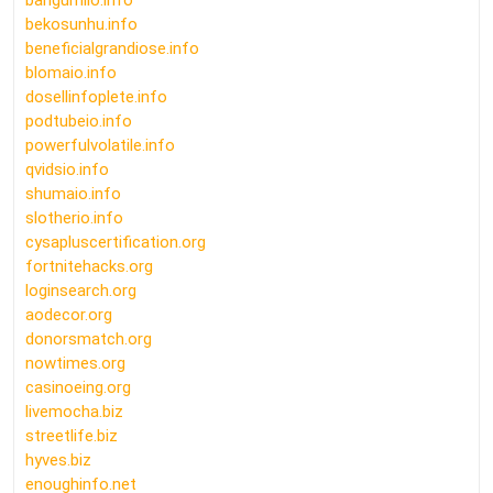
bangumiio.info
bekosunhu.info
beneficialgrandiose.info
blomaio.info
dosellinfoplete.info
podtubeio.info
powerfulvolatile.info
qvidsio.info
shumaio.info
slotherio.info
cysapluscertification.org
fortnitehacks.org
loginsearch.org
aodecor.org
donorsmatch.org
nowtimes.org
casinoeing.org
livemocha.biz
streetlife.biz
hyves.biz
enoughinfo.net