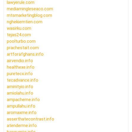
lawyerule.com
mediamingleseaco.com
mtsmarketingblog.com
nghekiemtien.com
wasirku.com
tejas24.com
poolturbo.com
prachestait.com
artforafghans.info
airvendio.info
healthexe.info
puretecx.info
tecadvance.info
aminityio.info
amiolahu.info
ampacheme.info
ampullahu.info
aromaxme.info
asserthatecontrast.info
atenderme.info