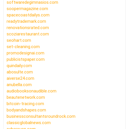
softwaredegimnasios.com
soopermagazine.com
spacecoastdailys.com
readytrademark.com
renovationsrated.com
scoziarestaurant.com
seohart.com
set-cleaning.com
promodesignai.com
publicistspaper.com
quindaily.com
abosulte.com
aiverse24.com
anubella.com
audiobooksonaudible.com
beautenetwork.com
bitcoin-tracing.com
bodyandshapes.com
businessconsultantsroundrock.com
classicglobalnews.com