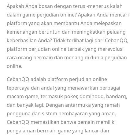
Apakah Anda bosan dengan terus -menerus kalah
dalam game perjudian online? Apakah Anda mencari
platform yang akan membantu Anda melepaskan
kemenangan beruntun dan meningkatkan peluang
keberhasilan Anda? Tidak terlihat lagi dari CebanQQ,
platform perjudian online terbaik yang merevolusi
cara orang bermain dan menang di dunia perjudian
online.
CebanQQ adalah platform perjudian online
tepercaya dan andal yang menawarkan berbagai
macam game, termasuk poker, dominoqq, bandarq,
dan banyak lagi. Dengan antarmuka yang ramah
pengguna dan sistem pembayaran yang aman,
CebanQQ memastikan bahwa pemain memiliki
pengalaman bermain game yang lancar dan