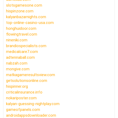
slotsgamesone.com
hispinzone.com
kalyanbazarnights.com
top-online-casino-usa.com
honghuidoor.com
flowingtravel.com
nineniki.com
brandiospecialists.com
medicalcare7.com
adtennaball.com
nabzah.com
mongive.com
matkagameresultsview.com
getsolutionsonline.com
hispinner.org
criticalinsurance.info
nokariposter.com
kalyan-guessing-nightplay.com
gameofpanels.com
androidappsdownloader.com