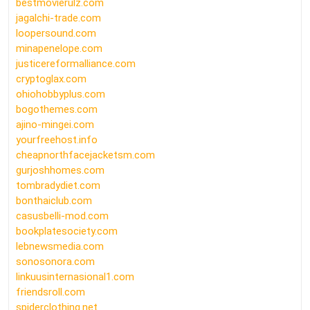
bestmovierulz.com
jagalchi-trade.com
loopersound.com
minapenelope.com
justicereformalliance.com
cryptoglax.com
ohiohobbyplus.com
bogothemes.com
ajino-mingei.com
yourfreehost.info
cheapnorthfacejacketsm.com
gurjoshhomes.com
tombradydiet.com
bonthaiclub.com
casusbelli-mod.com
bookplatesociety.com
lebnewsmedia.com
sonosonora.com
linkuusinternasional1.com
friendsroll.com
spiderclothing.net