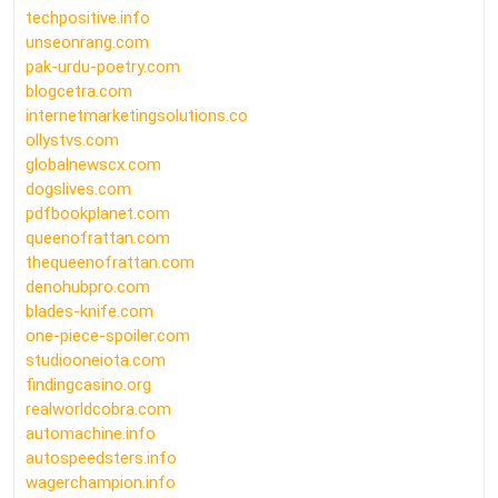
techpositive.info
unseonrang.com
pak-urdu-poetry.com
blogcetra.com
internetmarketingsolutions.co
ollystvs.com
globalnewscx.com
dogslives.com
pdfbookplanet.com
queenofrattan.com
thequeenofrattan.com
denohubpro.com
blades-knife.com
one-piece-spoiler.com
studiooneiota.com
findingcasino.org
realworldcobra.com
automachine.info
autospeedsters.info
wagerchampion.info