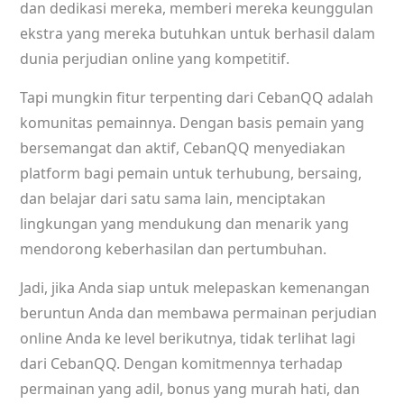
dan dedikasi mereka, memberi mereka keunggulan
ekstra yang mereka butuhkan untuk berhasil dalam
dunia perjudian online yang kompetitif.
Tapi mungkin fitur terpenting dari CebanQQ adalah
komunitas pemainnya. Dengan basis pemain yang
bersemangat dan aktif, CebanQQ menyediakan
platform bagi pemain untuk terhubung, bersaing,
dan belajar dari satu sama lain, menciptakan
lingkungan yang mendukung dan menarik yang
mendorong keberhasilan dan pertumbuhan.
Jadi, jika Anda siap untuk melepaskan kemenangan
beruntun Anda dan membawa permainan perjudian
online Anda ke level berikutnya, tidak terlihat lagi
dari CebanQQ. Dengan komitmennya terhadap
permainan yang adil, bonus yang murah hati, dan