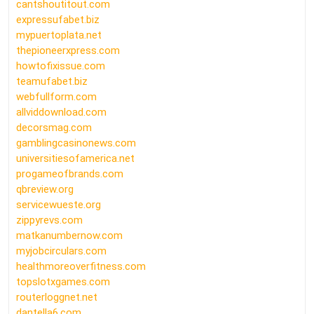
cantshoutitout.com
expressufabet.biz
mypuertoplata.net
thepioneerxpress.com
howtofixissue.com
teamufabet.biz
webfullform.com
allviddownload.com
decorsmag.com
gamblingcasinonews.com
universitiesofamerica.net
progameofbrands.com
qbreview.org
servicewueste.org
zippyrevs.com
matkanumbernow.com
myjobcirculars.com
healthmoreoverfitness.com
topslotxgames.com
routerloggnet.net
dantella6.com