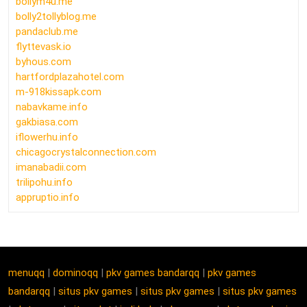
bollym4u.me
bolly2tollyblog.me
pandaclub.me
flyttevask.io
byhous.com
hartfordplazahotel.com
m-918kissapk.com
nabavkame.info
gakbiasa.com
iflowerhu.info
chicagocrystalconnection.com
imanabadii.com
trilipohu.info
appruptio.info
menuqq
|
dominoqq
|
pkv games bandarqq
|
pkv games
bandarqq
|
situs pkv games
|
situs pkv games
|
situs pkv games