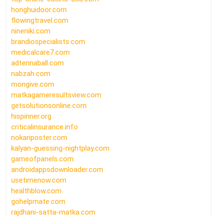
honghuidoor.com
flowingtravel.com
nineniki.com
brandiospecialists.com
medicalcare7.com
adtennaball.com
nabzah.com
mongive.com
matkagameresultsview.com
getsolutionsonline.com
hispinner.org
criticalinsurance.info
nokariposter.com
kalyan-guessing-nightplay.com
gameofpanels.com
androidappsdownloader.com
usetimenow.com
healthblow.com
gohelpmate.com
rajdhani-satta-matka.com