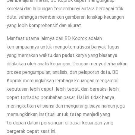
pembelajaran mesin, BD Koprok dapat mengungkap
korelasi dan hubungan tersembunyi antara berbagai titik
data, sehingga memberikan gambaran lanskap keuangan
yang lebih komprehensif dan akurat.
Manfaat utama lainnya dari BD Koprok adalah
kemampuannya untuk mengotomatisasi banyak tugas
yang memakan waktu dan padat karya yang biasanya
dilakukan oleh analis keuangan. Dengan menyederhanakan
proses pengumpulan, analisis, dan pelaporan data, BD
Koprok memungkinkan lembaga keuangan mengambil
keputusan lebih cepat, lebih tepat, dan bereaksi lebih
cepat terhadap perubahan pasar. Hal ini tidak hanya
meningkatkan efisiensi dan mengurangi biaya namun juga
memungkinkan institusi untuk tetap menjadi yang
terdepan dalam persaingan di pasar keuangan yang
bergerak cepat saat ini.