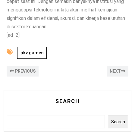
cepat saat ini. Dengan semakin banyaknya institusi yang
mengadopsi teknologi ini, kita akan melihat kemajuan
signifikan dalam efisiensi, akurasi, dan kinerja keseluruhan
di sektor keuangan.
[ad_2]
pkv games
PREVIOUS
NEXT
SEARCH
Search