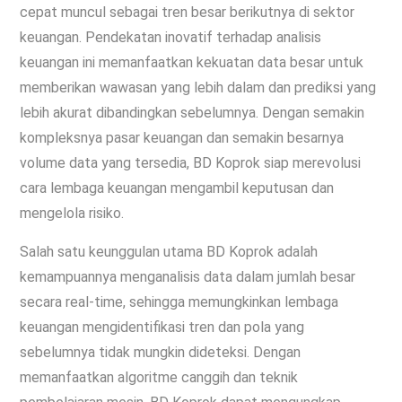
cepat muncul sebagai tren besar berikutnya di sektor
keuangan. Pendekatan inovatif terhadap analisis
keuangan ini memanfaatkan kekuatan data besar untuk
memberikan wawasan yang lebih dalam dan prediksi yang
lebih akurat dibandingkan sebelumnya. Dengan semakin
kompleksnya pasar keuangan dan semakin besarnya
volume data yang tersedia, BD Koprok siap merevolusi
cara lembaga keuangan mengambil keputusan dan
mengelola risiko.
Salah satu keunggulan utama BD Koprok adalah
kemampuannya menganalisis data dalam jumlah besar
secara real-time, sehingga memungkinkan lembaga
keuangan mengidentifikasi tren dan pola yang
sebelumnya tidak mungkin dideteksi. Dengan
memanfaatkan algoritme canggih dan teknik