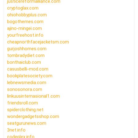
justicereformalliance.com
cryptoglax.com
ohiohobbyplus.com
bogothemes.com
ajino-mingei.com
yourfreehost.info
cheapnorthfacejacketsm.com
gurjoshhomes.com
tombradydiet.com
bonthaiclub.com
casusbelli-mod.com
bookplatesociety.com
lebnewsmedia.com
sonosonora.com
linkuusinternasional1.com
friendsroll.com
spiderclothing.net
wondergadgetsshop.com
seatgurunews.com
3net.info
codeplex.info