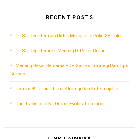
RECENT POSTS
10 Strategi Teratas Untuk Menguasai Poker88 Online
10 Strategi Terbukti Menang Di Poker Online
Menang Besar Bersama PKV Games: Strategi Dan Tips
Sukses
Domino99: Ujian Utama Strategi Dan Keterampilan
Dari Tradisional Ke Online: Evolusi Dominoqq
LINK LAINNYA