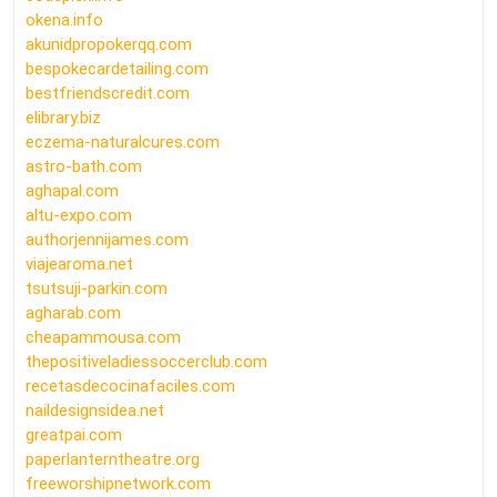
okena.info
akunidpropokerqq.com
bespokecardetailing.com
bestfriendscredit.com
elibrary.biz
eczema-naturalcures.com
astro-bath.com
aghapal.com
altu-expo.com
authorjennijames.com
viajearoma.net
tsutsuji-parkin.com
agharab.com
cheapammousa.com
thepositiveladiessoccerclub.com
recetasdecocinafaciles.com
naildesignsidea.net
greatpai.com
paperlanterntheatre.org
freeworshipnetwork.com