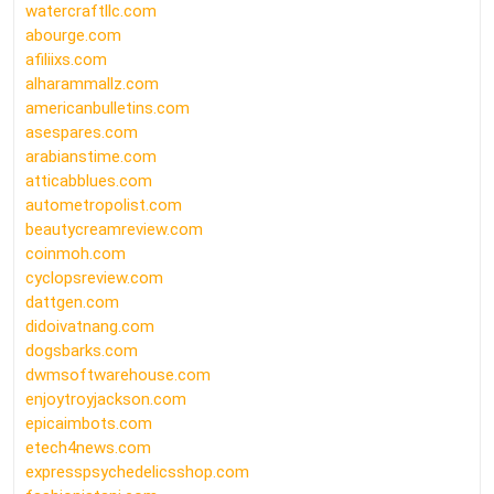
watercraftllc.com
abourge.com
afiliixs.com
alharammallz.com
americanbulletins.com
asespares.com
arabianstime.com
atticabblues.com
autometropolist.com
beautycreamreview.com
coinmoh.com
cyclopsreview.com
dattgen.com
didoivatnang.com
dogsbarks.com
dwmsoftwarehouse.com
enjoytroyjackson.com
epicaimbots.com
etech4news.com
expresspsychedelicsshop.com