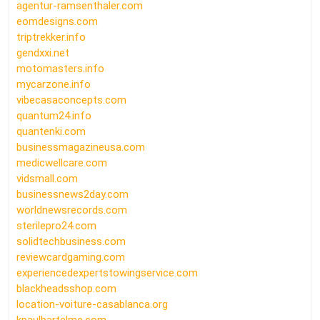
agentur-ramsenthaler.com
eomdesigns.com
triptrekker.info
gendxxi.net
motomasters.info
mycarzone.info
vibecasaconcepts.com
quantum24.info
quantenki.com
businessmagazineusa.com
medicwellcare.com
vidsmall.com
businessnews2day.com
worldnewsrecords.com
sterilepro24.com
solidtechbusiness.com
reviewcardgaming.com
experiencedexpertstowingservice.com
blackheadsshop.com
location-voiture-casablanca.org