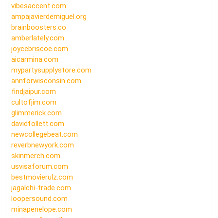
vibesaccent.com
ampajavierdemiguel.org
brainboosters.co
amberlately.com
joycebriscoe.com
aicarmina.com
mypartysupplystore.com
annforwisconsin.com
findjaipur.com
cultofjim.com
glimmerick.com
davidfollett.com
newcollegebeat.com
reverbnewyork.com
skinmerch.com
usvisaforum.com
bestmovierulz.com
jagalchi-trade.com
loopersound.com
minapenelope.com