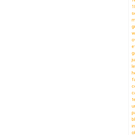
f
1
s
m
g
w
o
e
g
j
l
h
f
c
c
t
u
p
b
i
o