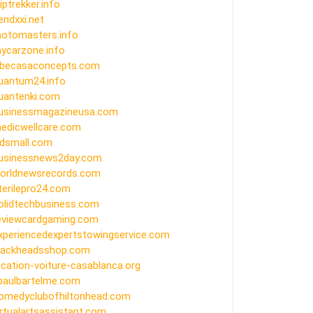
riptrekker.info
endxxi.net
otomasters.info
ycarzone.info
ibecasaconcepts.com
uantum24.info
uantenki.com
usinessmagazineusa.com
edicwellcare.com
idsmall.com
usinessnews2day.com
orldnewsrecords.com
terilepro24.com
olidtechbusiness.com
eviewcardgaming.com
xperiencedexpertstowingservice.com
lackheadsshop.com
ocation-voiture-casablanca.org
paulbartelme.com
omedyclubofhiltonhead.com
irtualartsassistant.com