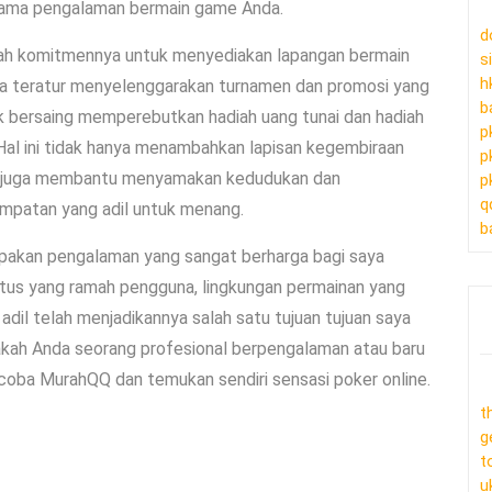
elama pengalaman bermain game Anda.
d
alah komitmennya untuk menyediakan lapangan bermain
s
h
ara teratur menyelenggarakan turnamen dan promosi yang
b
bersaing memperebutkan hadiah uang tunai dan hadiah
p
. Hal ini tidak hanya menambahkan lapisan kegembiraan
p
i juga membantu menyamakan kedudukan dan
p
q
mpatan yang adil untuk menang.
b
pakan pengalaman yang sangat berharga bagi saya
itus yang ramah pengguna, lingkungan permainan yang
il telah menjadikannya salah satu tujuan tujuan saya
akah Anda seorang profesional berpengalaman atau baru
oba MurahQQ dan temukan sendiri sensasi poker online.
t
g
t
u