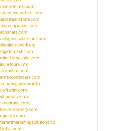
ewhour.com
8minutetimer.com
emanticseostars.com
ainstreamzone.com
rowmarijuanas.com
ebnshare.com
verlygeneralization.com
thiopianetwork.org
adgetsmesh.com
usticefornevada.com
eisuretours.info
ellotbsbro.com
armandpetscare.com
omputingservice.info
aiofracini.com
echpositive.info
nseonrang.com
ak-urdu-poetry.com
logcetra.com
nternetmarketingsolutions.co
llystvs.com