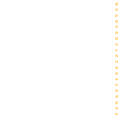
g
d
p
q
t
d
b
o
s
f
r
a
a
w
m
d
s
g
a
e