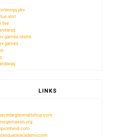
ominoqq pkv
itus slot
k live
andarqq
kv games resmi
kv games
kv
q
andarqq
LINKS
hecedarglenmaltshop.com
eorgemason.org
opicinhindi.com
klanguageacademy.com