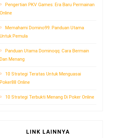
Pengertian PKV Games: Era Baru Permainan
Online
Memahami Domino99: Panduan Utama
Untuk Pemula
Panduan Utama Dominoqq: Cara Bermain
Dan Menang
10 Strategi Teratas Untuk Menguasai
Poker88 Online
10 Strategi Terbukti Menang Di Poker Online
LINK LAINNYA