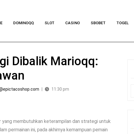
E
DOMINOQQ
SLOT
CASINO
SBOBET
TOGEL
gi Dibalik Marioqq:
Lawan
@epictacoshop.com
|
11:30 pm
er yang membutuhkan keterampilan dan strategi untuk
lam permainan ini, pada akhirnya kemampuan pemain