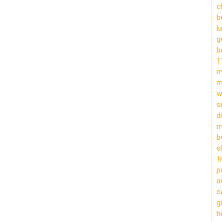
c
b
l
g
b
1
m
m
w
s
d
m
b
s
f
p
a
c
g
h