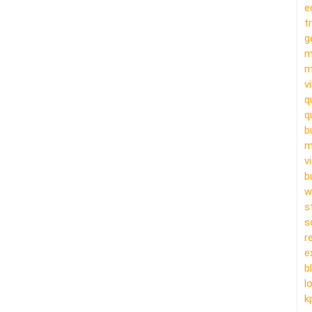
e
t
g
m
m
v
q
q
b
m
v
b
w
s
s
r
e
b
l
k