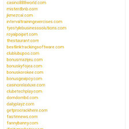
casino888world.com
misterdbnb.com
jkmezcal.com
intervaltrainingexercises.com
tyestylebusinesssolutions.com
royalpoipet.com
thestaurant.com
bestlinktrackingsoftware.com
clublubupoo.com
bonusmazijeu.com
bonuskyfojea.com
bonuskorokee.com
bonusgexipoy.com
casinorelaxluxe.com
clubetechplay.com
domdombd.com
dailyplayz.com
getprocrackhere.com
fastinnews.com
fannybanny.com