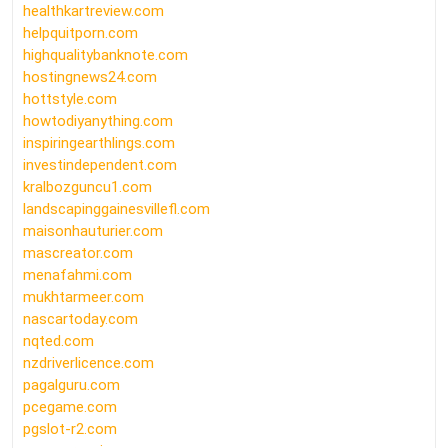
healthkartreview.com
helpquitporn.com
highqualitybanknote.com
hostingnews24.com
hottstyle.com
howtodiyanything.com
inspiringearthlings.com
investindependent.com
kralbozguncu1.com
landscapinggainesvillefl.com
maisonhauturier.com
mascreator.com
menafahmi.com
mukhtarmeer.com
nascartoday.com
nqted.com
nzdriverlicence.com
pagalguru.com
pcegame.com
pgslot-r2.com