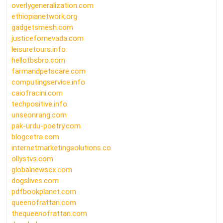
overlygeneralization.com
ethiopianetwork.org
gadgetsmesh.com
justicefornevada.com
leisuretours.info
hellotbsbro.com
farmandpetscare.com
computingservice.info
caiofracini.com
techpositive.info
unseonrang.com
pak-urdu-poetry.com
blogcetra.com
internetmarketingsolutions.co
ollystvs.com
globalnewscx.com
dogslives.com
pdfbookplanet.com
queenofrattan.com
thequeenofrattan.com