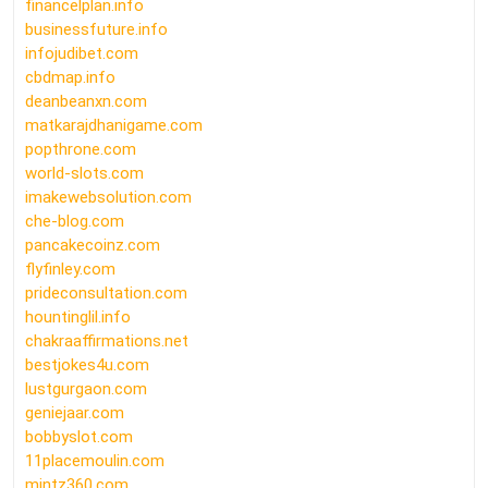
financelplan.info
businessfuture.info
infojudibet.com
cbdmap.info
deanbeanxn.com
matkarajdhanigame.com
popthrone.com
world-slots.com
imakewebsolution.com
che-blog.com
pancakecoinz.com
flyfinley.com
prideconsultation.com
hountinglil.info
chakraaffirmations.net
bestjokes4u.com
lustgurgaon.com
geniejaar.com
bobbyslot.com
11placemoulin.com
mintz360.com