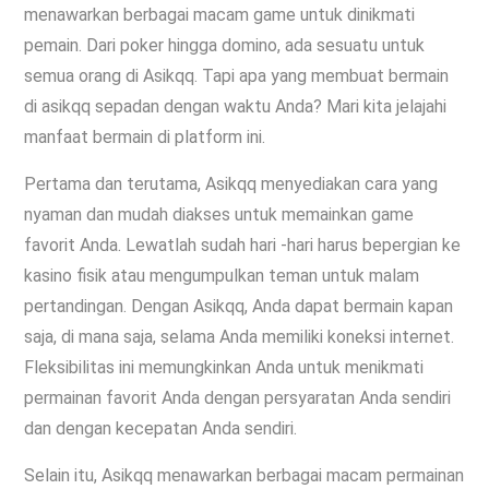
menawarkan berbagai macam game untuk dinikmati
pemain. Dari poker hingga domino, ada sesuatu untuk
semua orang di Asikqq. Tapi apa yang membuat bermain
di asikqq sepadan dengan waktu Anda? Mari kita jelajahi
manfaat bermain di platform ini.
Pertama dan terutama, Asikqq menyediakan cara yang
nyaman dan mudah diakses untuk memainkan game
favorit Anda. Lewatlah sudah hari -hari harus bepergian ke
kasino fisik atau mengumpulkan teman untuk malam
pertandingan. Dengan Asikqq, Anda dapat bermain kapan
saja, di mana saja, selama Anda memiliki koneksi internet.
Fleksibilitas ini memungkinkan Anda untuk menikmati
permainan favorit Anda dengan persyaratan Anda sendiri
dan dengan kecepatan Anda sendiri.
Selain itu, Asikqq menawarkan berbagai macam permainan