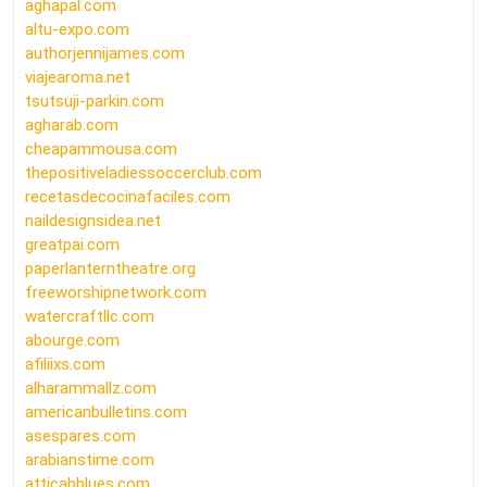
aghapal.com
altu-expo.com
authorjennijames.com
viajearoma.net
tsutsuji-parkin.com
agharab.com
cheapammousa.com
thepositiveladiessoccerclub.com
recetasdecocinafaciles.com
naildesignsidea.net
greatpai.com
paperlanterntheatre.org
freeworshipnetwork.com
watercraftllc.com
abourge.com
afiliixs.com
alharammallz.com
americanbulletins.com
asespares.com
arabianstime.com
atticabblues.com