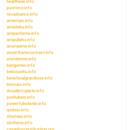
healthexe.info
puretecx.info
tecadvance.info
aminityio.info
amiolahu.info
ampacheme.info
ampullahu.info
aromaxme.info
asserthatecontrast.info
atenderme.info
bangumiio.info
bekosunhu.info
beneficialgrandiose.info
blomaio.info
dosellinfoplete.info
podtubeio.info
powerfulvolatile.info
qvidsio.info
shumaio.info
slotherio.info
cysapluscertification.org