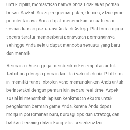
untuk dipilih, memastikan bahwa Anda tidak akan pernah
bosan. Apakah Anda penggemar poker, domino, atau game
populer lainnya, Anda dapat menemukan sesuatu yang
sesuai dengan preferensi Anda di Asikqq. Platform ini juga
secara teratur memperbarui penawaran permainannya,
sehingga Anda selalu dapat mencoba sesuatu yang baru
dan menarik.
Bermain di Asikqq juga memberikan kesempatan untuk
terhubung dengan pemain lain dari seluruh dunia. Platform
ini memiliki fungsi obrolan yang memungkinkan Anda untuk
berinteraksi dengan pemain lain secara real time. Aspek
sosial ini menambah lapisan kenikmatan ekstra untuk
pengalaman bermain game Anda, karena Anda dapat
menjalin pertemanan baru, berbagi tips dan strategi, dan
bahkan bersaing dalam kompetisi persahabatan.