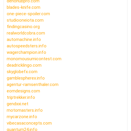
denohubpro.com
blades-knife.com
one-piece-spoiler.com
studiooneiota.com
findingcasino.org
realworldcobra.com
automachine.info
autospeedsters.info
wagerchampion.info
monomousumicontest.com
deadricklingo.com
skyglobefx.com
gamblespherex.info
agentur-ramsenthaler.com
eomdesigns.com
triptrekker.info
gendxxi.net
motomasters.info
mycarzone.info
vibecasaconcepts.com
quantum24.info