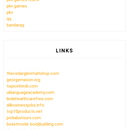
pkv games
pkv
qq
bandarqq
LINKS
thecedarglenmaltshop.com
georgemason.org
topicinhindi.com
uklanguageacademy.com
lindehealthcarefree.com
allbusinessjobs.info
top10products.net
pickabatours.com
beastmode-bodybuilding.com