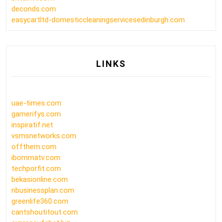
deconds.com
easycartltd-domesticcleaningservicesedinburgh.com
LINKS
uae-times.com
gamerifys.com
inspiratif.net
vsmsnetworks.com
offthem.com
ibommatv.com
techporfit.com
bekasionline.com
nbusinessplan.com
greenlife360.com
cantshoutitout.com