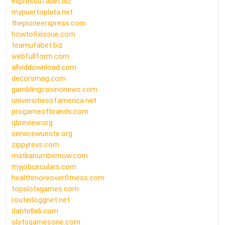
expressufabet.biz
mypuertoplata.net
thepioneerxpress.com
howtofixissue.com
teamufabet.biz
webfullform.com
allviddownload.com
decorsmag.com
gamblingcasinonews.com
universitiesofamerica.net
progameofbrands.com
qbreview.org
servicewueste.org
zippyrevs.com
matkanumbernow.com
myjobcirculars.com
healthmoreoverfitness.com
topslotxgames.com
routerloggnet.net
dantella6.com
slotsgamesone.com