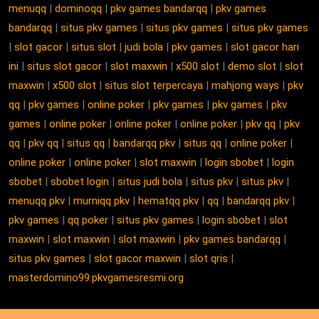
menuqq
|
dominoqq
|
pkv games bandarqq
|
pkv games
bandarqq
|
situs pkv games
|
situs pkv games
|
situs pkv games
|
slot gacor
|
situs slot
|
judi bola
|
pkv games
|
slot gacor hari
ini
|
situs slot gacor
|
slot maxwin
|
x500 slot
|
demo slot
|
slot
maxwin
|
x500 slot
|
situs slot terpercaya
|
mahjong ways
|
pkv
qq
|
pkv games
|
online poker
|
pkv games
|
pkv games
|
pkv
games
|
online poker
|
online poker
|
online poker
|
pkv qq
|
pkv
qq
|
pkv qq
|
situs qq
|
bandarqq pkv
|
situs qq
|
online poker
|
online poker
|
online poker
|
slot maxwin
|
login sbobet
|
login
sbobet
|
sbobet login
|
situs judi bola
|
situs pkv
|
situs pkv
|
menuqq pkv
|
murniqq pkv
|
hematqq pkv
|
qq
|
bandarqq pkv
|
pkv games
|
qq poker
|
situs pkv games
|
login sbobet
|
slot
maxwin
|
slot maxwin
|
slot maxwin
|
pkv games bandarqq
|
situs pkv games
|
slot gacor maxwin
|
slot qris
|
masterdomino99.pkvgamesresmi.org