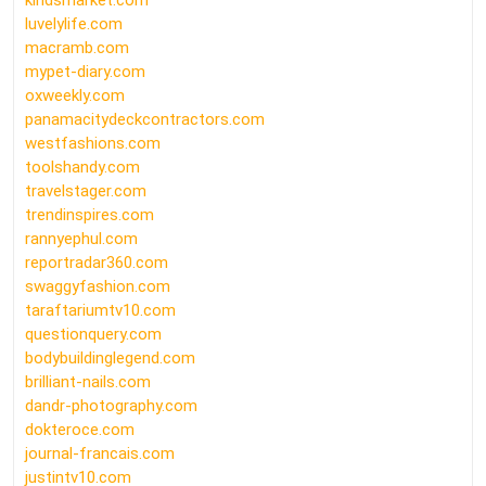
kindsmarket.com
luvelylife.com
macramb.com
mypet-diary.com
oxweekly.com
panamacitydeckcontractors.com
westfashions.com
toolshandy.com
travelstager.com
trendinspires.com
rannyephul.com
reportradar360.com
swaggyfashion.com
taraftariumtv10.com
questionquery.com
bodybuildinglegend.com
brilliant-nails.com
dandr-photography.com
dokteroce.com
journal-francais.com
justintv10.com