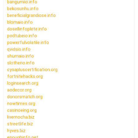
bangumiio.info
bekosunhu.info
beneficialgrandiose.info
blomaio.info
dosellinfoplete.info
podtubeio.info
powerfulvolatile.info
qvidsio.info
shumaio.info
slotherio.info
cysapluscertification.org
fortnitehacks.org
loginsearch.org
aodecor.org
donorsmatch.org
nowtimes.org
casinoeing.org
livemocha.biz
streetlife.biz
hyves.biz
enoughinfo.net