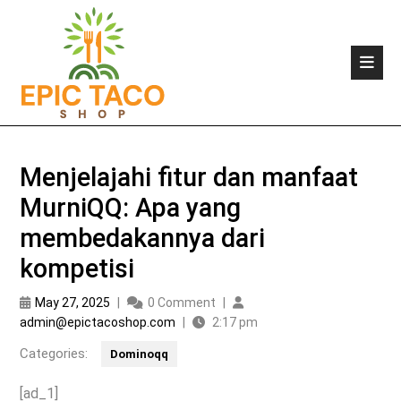
Menjelajahi fitur dan manfaat
MurniQQ: Apa yang
membedakannya dari
kompetisi
May 27, 2025
|
0 Comment
|
admin@epictacoshop.com
|
2:17 pm
Categories:
Dominoqq
[ad_1]