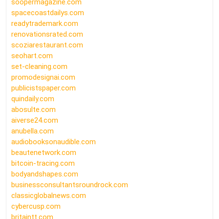
soopermagazine.com
spacecoastdailys.com
readytrademark.com
renovationsrated.com
scoziarestaurant.com
seohart.com
set-cleaning.com
promodesignai.com
publicistspaper.com
quindaily.com
abosulte.com
aiverse24.com
anubella.com
audiobooksonaudible.com
beautenetwork.com
bitcoin-tracing.com
bodyandshapes.com
businessconsultantsroundrock.com
classicglobalnews.com
cybercusp.com
britaintt.com