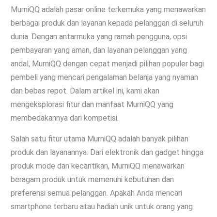
MurniQQ adalah pasar online terkemuka yang menawarkan
berbagai produk dan layanan kepada pelanggan di seluruh
dunia. Dengan antarmuka yang ramah pengguna, opsi
pembayaran yang aman, dan layanan pelanggan yang
andal, MurniQQ dengan cepat menjadi pilihan populer bagi
pembeli yang mencari pengalaman belanja yang nyaman
dan bebas repot. Dalam artikel ini, kami akan
mengeksplorasi fitur dan manfaat MurniQQ yang
membedakannya dari kompetisi.
Salah satu fitur utama MurniQQ adalah banyak pilihan
produk dan layanannya. Dari elektronik dan gadget hingga
produk mode dan kecantikan, MurniQQ menawarkan
beragam produk untuk memenuhi kebutuhan dan
preferensi semua pelanggan. Apakah Anda mencari
smartphone terbaru atau hadiah unik untuk orang yang