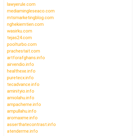
lawyerule.com
mediamingleseaco.com
mtsmarketingblog.com
nghekiemtien.com
wasirku.com
tejas24.com
poolturbo.com
prachestait.com
artforafghans.info
airvendio.info
healthexe.info
puretecx.info
tecadvance.info
aminityio.info
amiolahu.info
ampacheme.info
ampullahu.info
aromaxme.info
asserthatecontrast.info
atenderme.info