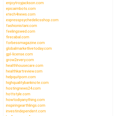
enjoytroyjackson.com
epicaimbots.com
etech4news.com
expresspsychedelicsshop.com
fashionistani.com
feelingswed.com
firecabal.com
forbessmagazine.com
globalmarketlivetoday.com
gpl-license.com
grow2every.com
healthhousecare.com
healthkartreview.com
helpquitporn.com
highqualitybanknote.com
hostingnews24.com
hottstyle.com
howtodiyanything.com
inspiringearthlings.com
investindependent.com