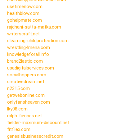
usetimenow.com
healthblow.com
gohelpmate.com
rajdhani-satta-matka.com
writerscraft.net
elearning-childprotection.com
wrestling4mena.com
knowledgeforall.info
brand2lastio.com
usadigitalservices.com
socialhoppers.com
creativedream.net
n2315.com
getwebonline.com
onlyfansheaven.com
lky08.com
ralph-fiennes.net
fielder-maximum-discount.net
fitfllex.com
genesisbusinesscredit.com