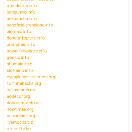
atenderme.info
bangumiio.info
bekosunhu.info
beneficialgrandiose.info
blomaio.info
dosellinfoplete.info
podtubeio.info
powerfulvolatile.info
qvidsio.info
shumaio.info
slotherio.info
cysapluscertification.org
fortnitehacks.org
loginsearch.org
aodecor.org
donorsmatch.org
nowtimes.org
casinoeing.org
livemocha.biz
streetlife.biz