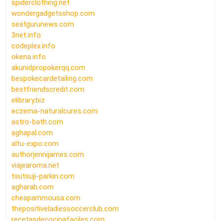
spiderclothing.net
wondergadgetsshop.com
seatgurunews.com
3net.info
codeplex.info
okena.info
akunidpropokerqq.com
bespokecardetailing.com
bestfriendscredit.com
elibrary.biz
eczema-naturalcures.com
astro-bath.com
aghapal.com
altu-expo.com
authorjennijames.com
viajearoma.net
tsutsuji-parkin.com
agharab.com
cheapammousa.com
thepositiveladiessoccerclub.com
recetasdecocinafaciles.com