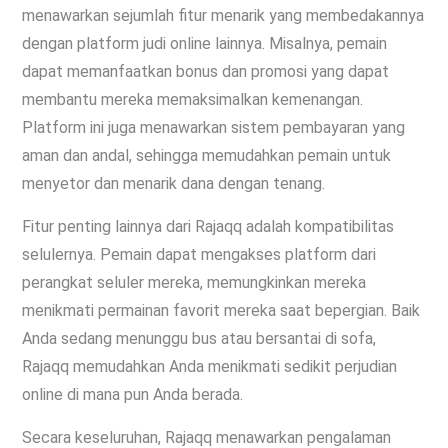
menawarkan sejumlah fitur menarik yang membedakannya
dengan platform judi online lainnya. Misalnya, pemain
dapat memanfaatkan bonus dan promosi yang dapat
membantu mereka memaksimalkan kemenangan.
Platform ini juga menawarkan sistem pembayaran yang
aman dan andal, sehingga memudahkan pemain untuk
menyetor dan menarik dana dengan tenang.
Fitur penting lainnya dari Rajaqq adalah kompatibilitas
selulernya. Pemain dapat mengakses platform dari
perangkat seluler mereka, memungkinkan mereka
menikmati permainan favorit mereka saat bepergian. Baik
Anda sedang menunggu bus atau bersantai di sofa,
Rajaqq memudahkan Anda menikmati sedikit perjudian
online di mana pun Anda berada.
Secara keseluruhan, Rajaqq menawarkan pengalaman