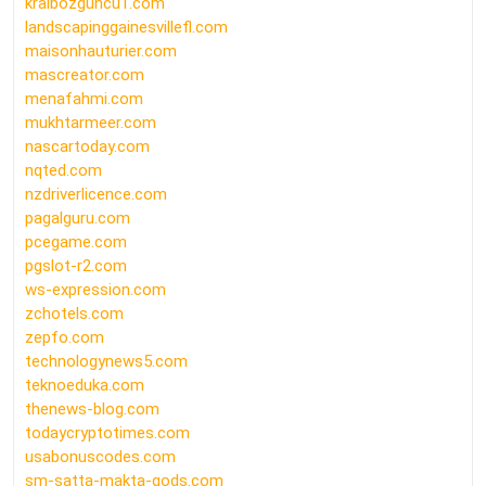
kralbozguncu1.com
landscapinggainesvillefl.com
maisonhauturier.com
mascreator.com
menafahmi.com
mukhtarmeer.com
nascartoday.com
nqted.com
nzdriverlicence.com
pagalguru.com
pcegame.com
pgslot-r2.com
ws-expression.com
zchotels.com
zepfo.com
technologynews5.com
teknoeduka.com
thenews-blog.com
todaycryptotimes.com
usabonuscodes.com
sm-satta-makta-gods.com