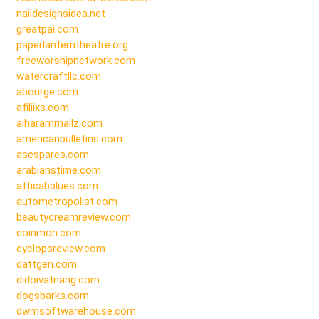
naildesignsidea.net
greatpai.com
paperlanterntheatre.org
freeworshipnetwork.com
watercraftllc.com
abourge.com
afiliixs.com
alharammallz.com
americanbulletins.com
asespares.com
arabianstime.com
atticabblues.com
autometropolist.com
beautycreamreview.com
coinmoh.com
cyclopsreview.com
dattgen.com
didoivatnang.com
dogsbarks.com
dwmsoftwarehouse.com