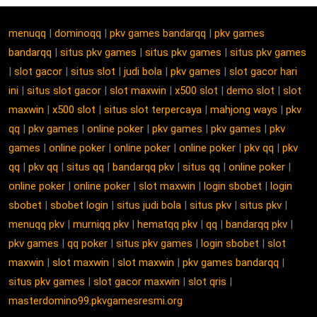
menuqq
|
dominoqq
|
pkv games bandarqq
|
pkv games
bandarqq
|
situs pkv games
|
situs pkv games
|
situs pkv games
|
slot gacor
|
situs slot
|
judi bola
|
pkv games
|
slot gacor hari
ini
|
situs slot gacor
|
slot maxwin
|
x500 slot
|
demo slot
|
slot
maxwin
|
x500 slot
|
situs slot terpercaya
|
mahjong ways
|
pkv
qq
|
pkv games
|
online poker
|
pkv games
|
pkv games
|
pkv
games
|
online poker
|
online poker
|
online poker
|
pkv qq
|
pkv
qq
|
pkv qq
|
situs qq
|
bandarqq pkv
|
situs qq
|
online poker
|
online poker
|
online poker
|
slot maxwin
|
login sbobet
|
login
sbobet
|
sbobet login
|
situs judi bola
|
situs pkv
|
situs pkv
|
menuqq pkv
|
murniqq pkv
|
hematqq pkv
|
qq
|
bandarqq pkv
|
pkv games
|
qq poker
|
situs pkv games
|
login sbobet
|
slot
maxwin
|
slot maxwin
|
slot maxwin
|
pkv games bandarqq
|
situs pkv games
|
slot gacor maxwin
|
slot qris
|
masterdomino99.pkvgamesresmi.org