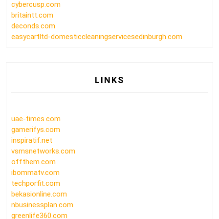
cybercusp.com
britaintt.com
deconds.com
easycartltd-domesticcleaningservicesedinburgh.com
LINKS
uae-times.com
gamerifys.com
inspiratif.net
vsmsnetworks.com
offthem.com
ibommatv.com
techporfit.com
bekasionline.com
nbusinessplan.com
greenlife360.com