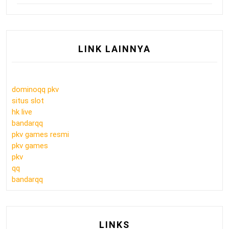
LINK LAINNYA
dominoqq pkv
situs slot
hk live
bandarqq
pkv games resmi
pkv games
pkv
qq
bandarqq
LINKS