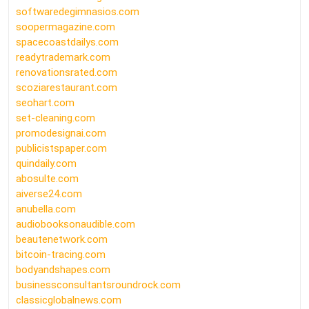
softwaredegimnasios.com
soopermagazine.com
spacecoastdailys.com
readytrademark.com
renovationsrated.com
scoziarestaurant.com
seohart.com
set-cleaning.com
promodesignai.com
publicistspaper.com
quindaily.com
abosulte.com
aiverse24.com
anubella.com
audiobooksonaudible.com
beautenetwork.com
bitcoin-tracing.com
bodyandshapes.com
businessconsultantsroundrock.com
classicglobalnews.com