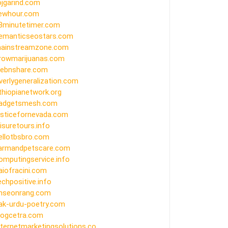
ojgarind.com
ewhour.com
8minutetimer.com
emanticseostars.com
ainstreamzone.com
rowmarijuanas.com
ebnshare.com
verlygeneralization.com
thiopianetwork.org
adgetsmesh.com
usticefornevada.com
eisuretours.info
ellotbsbro.com
armandpetscare.com
omputingservice.info
aiofracini.com
echpositive.info
nseonrang.com
ak-urdu-poetry.com
logcetra.com
nternetmarketingsolutions.co