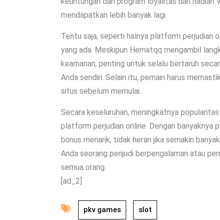
keuntungan dari program loyalitas dan hadiah
mendapatkan lebih banyak lagi.
Tentu saja, seperti halnya platform perjudian o
yang ada. Meskipun Hematqq mengambil langk
keamanan, penting untuk selalu bertaruh seca
Anda sendiri. Selain itu, pemain harus mema
situs sebelum memulai.
Secara keseluruhan, meningkatnya popularita
platform perjudian online. Dengan banyaknya 
bonus menarik, tidak heran jika semakin banyak
Anda seorang penjudi berpengalaman atau pem
semua orang.
[ad_2]
pkv games
slot