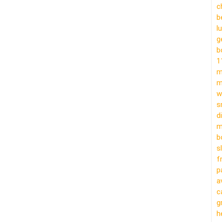
c
b
l
g
b
1
m
m
w
s
d
m
b
s
f
p
a
c
g
h