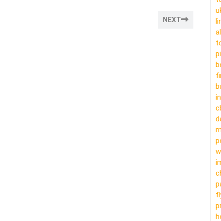
u
NEXT
l
a
t
p
b
f
b
i
c
d
m
p
w
i
c
p
f
p
h