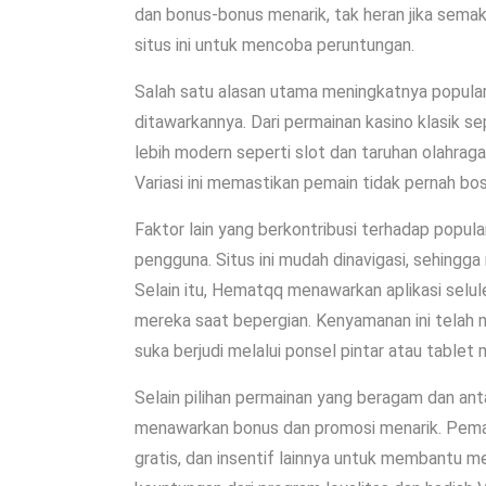
dan bonus-bonus menarik, tak heran jika sem
situs ini untuk mencoba peruntungan.
Salah satu alasan utama meningkatnya popular
ditawarkannya. Dari permainan kasino klasik se
lebih modern seperti slot dan taruhan olahraga
Variasi ini memastikan pemain tidak pernah bos
Faktor lain yang berkontribusi terhadap popu
pengguna. Situs ini mudah dinavigasi, sehing
Selain itu, Hematqq menawarkan aplikasi sel
mereka saat bepergian. Kenyamanan ini telah m
suka berjudi melalui ponsel pintar atau tablet 
Selain pilihan permainan yang beragam dan a
menawarkan bonus dan promosi menarik. Pema
gratis, dan insentif lainnya untuk membantu 