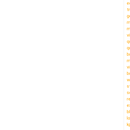
e
t
g
m
m
v
q
q
b
m
v
b
w
s
s
r
e
b
l
k