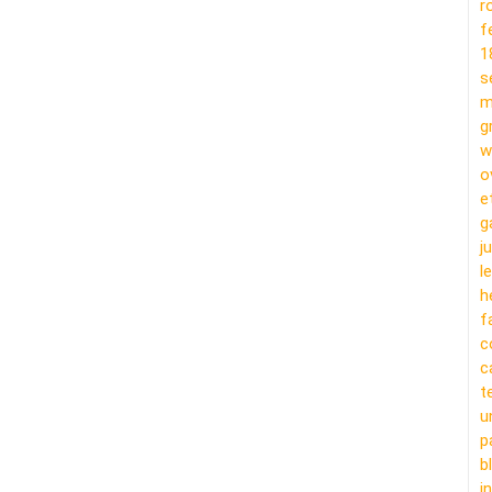
r
f
1
s
m
g
w
o
e
g
j
l
h
f
c
c
t
u
p
b
i