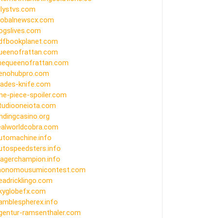
llystvs.com
lobalnewscx.com
ogslives.com
dfbookplanet.com
ueenofrattan.com
hequeenofrattan.com
enohubpro.com
lades-knife.com
ne-piece-spoiler.com
tudiooneiota.com
indingcasino.org
ealworldcobra.com
utomachine.info
utospeedsters.info
agerchampion.info
onomousumicontest.com
eadricklingo.com
kyglobefx.com
amblespherex.info
gentur-ramsenthaler.com