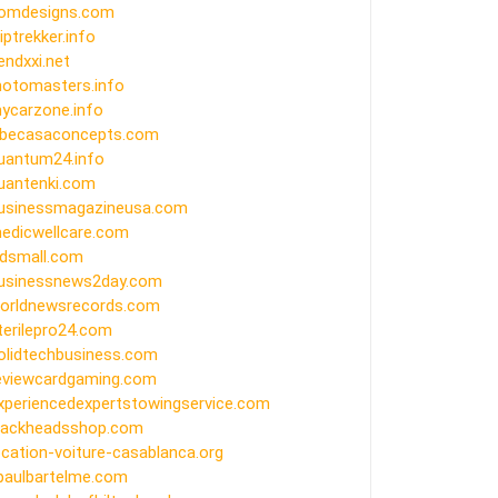
omdesigns.com
riptrekker.info
endxxi.net
otomasters.info
ycarzone.info
ibecasaconcepts.com
uantum24.info
uantenki.com
usinessmagazineusa.com
edicwellcare.com
idsmall.com
usinessnews2day.com
orldnewsrecords.com
terilepro24.com
olidtechbusiness.com
eviewcardgaming.com
xperiencedexpertstowingservice.com
lackheadsshop.com
ocation-voiture-casablanca.org
paulbartelme.com