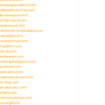
klanguageacademy.com
indehealthcarefree.com
llbusinessjobs.info
op10products.net
ickabatours.com
eastmode-bodybuilding.com
inancelplan.info
usinessfuture.info
nfojudibet.com
bdmap.info
eanbeanxn.com
atkarajdhanigame.com
opthrone.com
orld-slots.com
makewebsolution.com
he-blog.com
ancakecoinz.com
lyfinley.com
rideconsultation.com
ountinglil.info