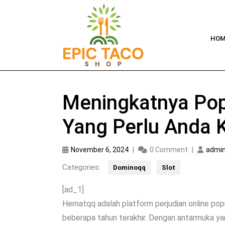
HOM
Meningkatnya Pop
Yang Perlu Anda 
November 6, 2024
|
0 Comment
|
admi
Categories:
Dominoqq
Slot
[ad_1]
Hematqq adalah platform perjudian online po
beberapa tahun terakhir. Dengan antarmuka ya