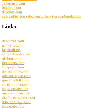
cybercusp.com
britaintt.com
deconds.com
easycartltd-domesticcleaningservicesedinburgh.com
Links
uae-times.com
gamerifys.com
inspiratif.net
vsmsnetworks.com
offthem.com
ibommatv.com
techporfit.com
bekasionline.com
nbusinessplan.com
greenlife360.com
cantshoutitout.com
expressufabet.biz
mypuertoplata.net
thepioneerxpress.com
howtofixissue.com
teamufabet.biz