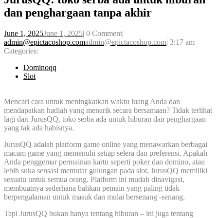
dan penghargaan tanpa akhir
June 1, 2025
June 1, 2025
|
0 Comment
|
admin@epictacoshop.com
admin@epictacoshop.com
|
3:17 am
Categories:
Dominoqq
Slot
Mencari cara untuk meningkatkan waktu luang Anda dan
mendapatkan hadiah yang menarik secara bersamaan? Tidak terlihat
lagi dari JurusQQ, toko serba ada untuk hiburan dan penghargaan
yang tak ada habisnya.
JurusQQ adalah platform game online yang menawarkan berbagai
macam game yang memenuhi setiap selera dan preferensi. Apakah
Anda penggemar permainan kartu seperti poker dan domino, atau
lebih suka sensasi memutar gulungan pada slot, JurusQQ memiliki
sesuatu untuk semua orang. Platform ini mudah dinavigasi,
membuatnya sederhana bahkan pemain yang paling tidak
berpengalaman untuk masuk dan mulai bersenang -senang.
Tapi JurusQQ bukan hanya tentang hiburan – ini juga tentang