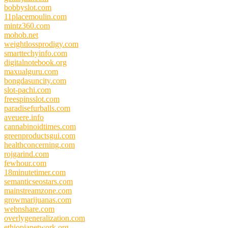
bobbyslot.com
11placemoulin.com
mintz360.com
mohob.net
weightlossprodigy.com
smarttechyinfo.com
digitalnotebook.org
maxualguru.com
bongdasuncity.com
slot-pachi.com
freespinsslot.com
paradisefurballs.com
aveuere.info
cannabinoidtimes.com
greenproductsgui.com
healthconcerning.com
rojgarind.com
fewhour.com
18minutetimer.com
semanticseostars.com
mainstreamzone.com
growmarijuanas.com
webnshare.com
overlygeneralization.com
ethiopianetwork.org