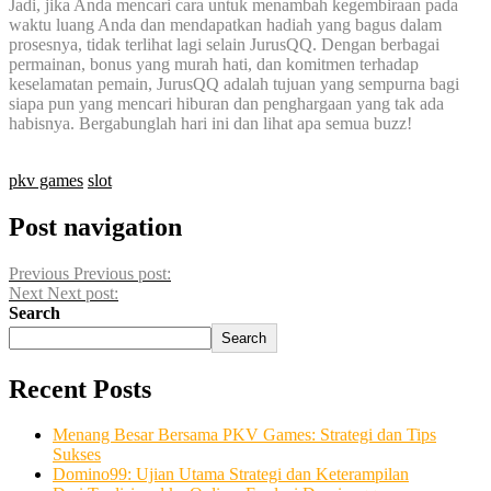
Jadi, jika Anda mencari cara untuk menambah kegembiraan pada
waktu luang Anda dan mendapatkan hadiah yang bagus dalam
prosesnya, tidak terlihat lagi selain JurusQQ. Dengan berbagai
permainan, bonus yang murah hati, dan komitmen terhadap
keselamatan pemain, JurusQQ adalah tujuan yang sempurna bagi
siapa pun yang mencari hiburan dan penghargaan yang tak ada
habisnya. Bergabunglah hari ini dan lihat apa semua buzz!
pkv games
slot
Post navigation
Previous
Previous post:
Next
Next post:
Search
Search
Recent Posts
Menang Besar Bersama PKV Games: Strategi dan Tips
Sukses
Domino99: Ujian Utama Strategi dan Keterampilan