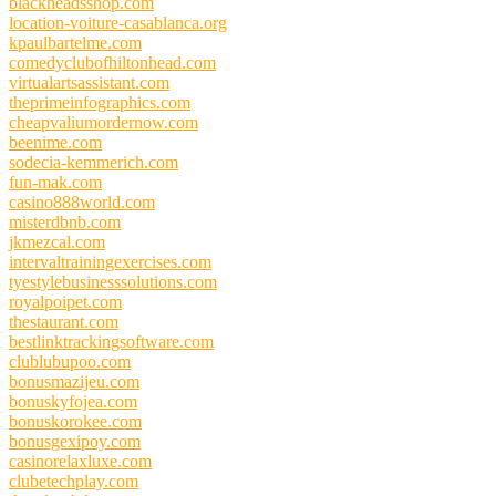
blackheadsshop.com
location-voiture-casablanca.org
kpaulbartelme.com
comedyclubofhiltonhead.com
virtualartsassistant.com
theprimeinfographics.com
cheapvaliumordernow.com
beenime.com
sodecia-kemmerich.com
fun-mak.com
casino888world.com
misterdbnb.com
jkmezcal.com
intervaltrainingexercises.com
tyestylebusinesssolutions.com
royalpoipet.com
thestaurant.com
bestlinktrackingsoftware.com
clublubupoo.com
bonusmazijeu.com
bonuskyfojea.com
bonuskorokee.com
bonusgexipoy.com
casinorelaxluxe.com
clubetechplay.com