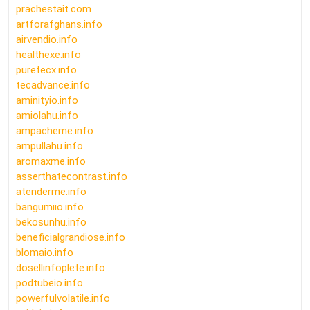
prachestait.com
artforafghans.info
airvendio.info
healthexe.info
puretecx.info
tecadvance.info
aminityio.info
amiolahu.info
ampacheme.info
ampullahu.info
aromaxme.info
asserthatecontrast.info
atenderme.info
bangumiio.info
bekosunhu.info
beneficialgrandiose.info
blomaio.info
dosellinfoplete.info
podtubeio.info
powerfulvolatile.info