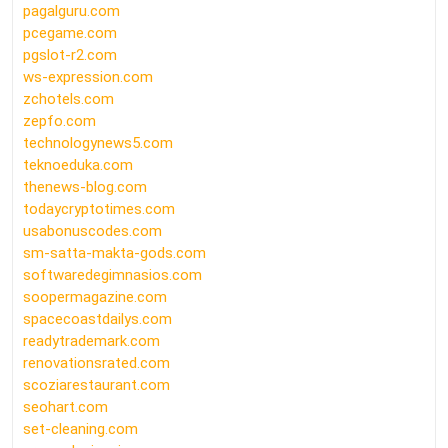
pagalguru.com
pcegame.com
pgslot-r2.com
ws-expression.com
zchotels.com
zepfo.com
technologynews5.com
teknoeduka.com
thenews-blog.com
todaycryptotimes.com
usabonuscodes.com
sm-satta-makta-gods.com
softwaredegimnasios.com
soopermagazine.com
spacecoastdailys.com
readytrademark.com
renovationsrated.com
scoziarestaurant.com
seohart.com
set-cleaning.com