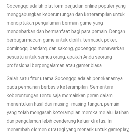
Gocengqq adalah platform perjudian online populer yang
menggabungkan keberuntungan dan keterampilan untuk
menciptakan pengalaman bermain game yang
mendebarkan dan bermanfaat bagi para pemain. Dengan
berbagai macam game untuk dipilih, termasuk poker,
dominoqq, bandarq, dan sakong, gocengqq menawarkan
sesuatu untuk semua orang, apakah Anda seorang
profesional berpengalaman atau gamer biasa.
Salah satu fitur utama Gocengqq adalah penekanannya
pada permainan berbasis keterampilan. Sementara
keberuntungan tentu saja memainkan peran dalam
menentukan hasil dari masing -masing tangan, pemain
yang telah mengasah keterampilan mereka melalui latihan
dan pengalaman lebih cenderung keluar di atas. Ini
menambah elemen strategi yang menarik untuk gameplay,