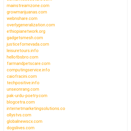
mainstreamzone.com
growmarijuanas.com
webnshare.com
overlygeneralization.com
ethiopianetwork.org
gadgetsmesh.com
justicefornevada.com
leisuretours.info
hellotbsbro.com
farmandpetscare.com
computingservice.info
caiofracini.com
techpositive.info
unseonrang.com
pak-urdu-poetry.com
blogcetra.com
internetmarketingsolutions.co
ollystvs.com
globalnewscx.com
dogslives.com