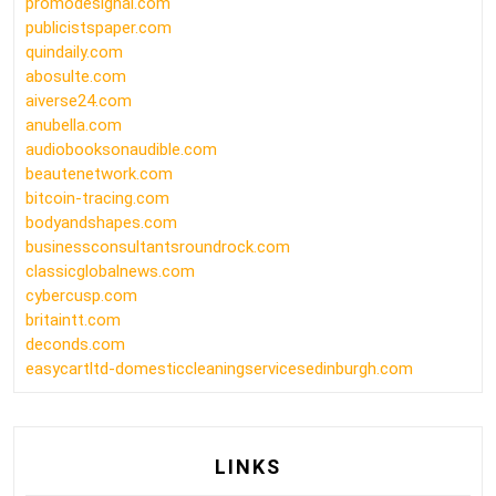
promodesignai.com
publicistspaper.com
quindaily.com
abosulte.com
aiverse24.com
anubella.com
audiobooksonaudible.com
beautenetwork.com
bitcoin-tracing.com
bodyandshapes.com
businessconsultantsroundrock.com
classicglobalnews.com
cybercusp.com
britaintt.com
deconds.com
easycartltd-domesticcleaningservicesedinburgh.com
LINKS