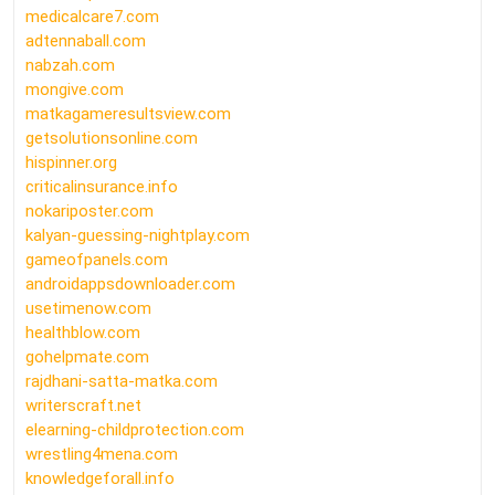
medicalcare7.com
adtennaball.com
nabzah.com
mongive.com
matkagameresultsview.com
getsolutionsonline.com
hispinner.org
criticalinsurance.info
nokariposter.com
kalyan-guessing-nightplay.com
gameofpanels.com
androidappsdownloader.com
usetimenow.com
healthblow.com
gohelpmate.com
rajdhani-satta-matka.com
writerscraft.net
elearning-childprotection.com
wrestling4mena.com
knowledgeforall.info