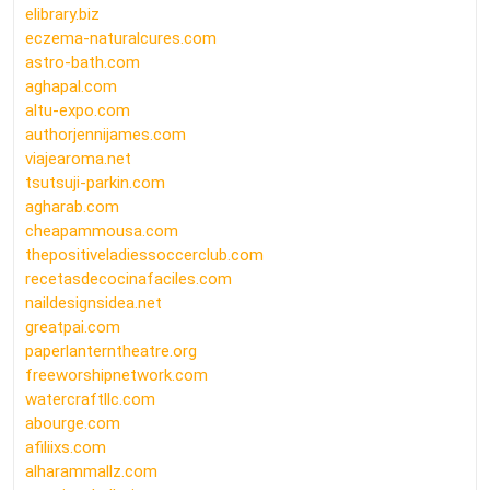
elibrary.biz
eczema-naturalcures.com
astro-bath.com
aghapal.com
altu-expo.com
authorjennijames.com
viajearoma.net
tsutsuji-parkin.com
agharab.com
cheapammousa.com
thepositiveladiessoccerclub.com
recetasdecocinafaciles.com
naildesignsidea.net
greatpai.com
paperlanterntheatre.org
freeworshipnetwork.com
watercraftllc.com
abourge.com
afiliixs.com
alharammallz.com