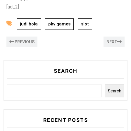
[ad_2]
judi bola
pkv games
slot
PREVIOUS
NEXT
SEARCH
Search
RECENT POSTS