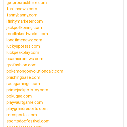
getprocrackhere.com
fastinnews.com
fannybanny.com
ifinitymarketer.com
jackpotkoning.com
modlinknetworks.com
longtimenewz.com
luckysportss.com
luckpeakplay.com
usamicronews.com
grofashion.com
pokemongoevolutioncalc.com
phishingbase.com
racegamings.com
primejackpotstay.com
pokugaa.com
playvaultgame.com
playgrandresorts.com
romsportal.com
sportsdocfestival.com