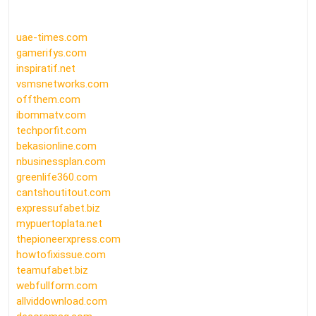
uae-times.com
gamerifys.com
inspiratif.net
vsmsnetworks.com
offthem.com
ibommatv.com
techporfit.com
bekasionline.com
nbusinessplan.com
greenlife360.com
cantshoutitout.com
expressufabet.biz
mypuertoplata.net
thepioneerxpress.com
howtofixissue.com
teamufabet.biz
webfullform.com
allviddownload.com