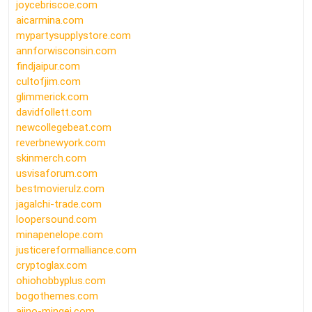
joycebriscoe.com
aicarmina.com
mypartysupplystore.com
annforwisconsin.com
findjaipur.com
cultofjim.com
glimmerick.com
davidfollett.com
newcollegebeat.com
reverbnewyork.com
skinmerch.com
usvisaforum.com
bestmovierulz.com
jagalchi-trade.com
loopersound.com
minapenelope.com
justicereformalliance.com
cryptoglax.com
ohiohobbyplus.com
bogothemes.com
ajino-mingei.com