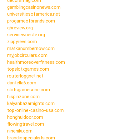
decorsmag.com
gamblingcasinonews.com
universitiesofamerica.net
progameofbrands.com
qbreview.org
servicewueste.org
zippyrevs.com
matkanumbernow.com
myjobcirculars.com
healthmoreoverfitness.com
topslotxgames.com
routerloggnet.net
dantella6.com
slotsgamesone.com
hispinzone.com
kalyanbazarnights.com
top-online-casino-usa.com
honghuidoor.com
flowingtravel.com
nineniki.com
brandiospecialists.com