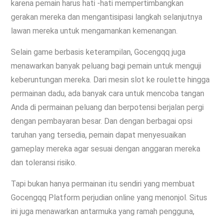
karena pemain harus hati -hati mempertimbangkan
gerakan mereka dan mengantisipasi langkah selanjutnya
lawan mereka untuk mengamankan kemenangan.
Selain game berbasis keterampilan, Gocengqq juga
menawarkan banyak peluang bagi pemain untuk menguji
keberuntungan mereka. Dari mesin slot ke roulette hingga
permainan dadu, ada banyak cara untuk mencoba tangan
Anda di permainan peluang dan berpotensi berjalan pergi
dengan pembayaran besar. Dan dengan berbagai opsi
taruhan yang tersedia, pemain dapat menyesuaikan
gameplay mereka agar sesuai dengan anggaran mereka
dan toleransi risiko.
Tapi bukan hanya permainan itu sendiri yang membuat
Gocengqq Platform perjudian online yang menonjol. Situs
ini juga menawarkan antarmuka yang ramah pengguna,