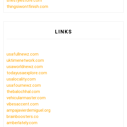
shestylestore.com
thingsiwontfinish.com
LINKS
usafullnewz.com
uktimenetwork.com
usaworldnewz.com
todayusaexplore.com
usalocality.com
usafournewz.com
thebalochhal.com
vehicularmaster.com
vibesaccent.com
ampajavierdemiguel.org
brainboosters.co
amberlately.com