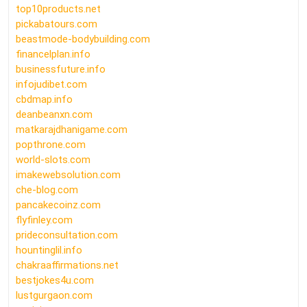
top10products.net
pickabatours.com
beastmode-bodybuilding.com
financelplan.info
businessfuture.info
infojudibet.com
cbdmap.info
deanbeanxn.com
matkarajdhanigame.com
popthrone.com
world-slots.com
imakewebsolution.com
che-blog.com
pancakecoinz.com
flyfinley.com
prideconsultation.com
hountinglil.info
chakraaffirmations.net
bestjokes4u.com
lustgurgaon.com