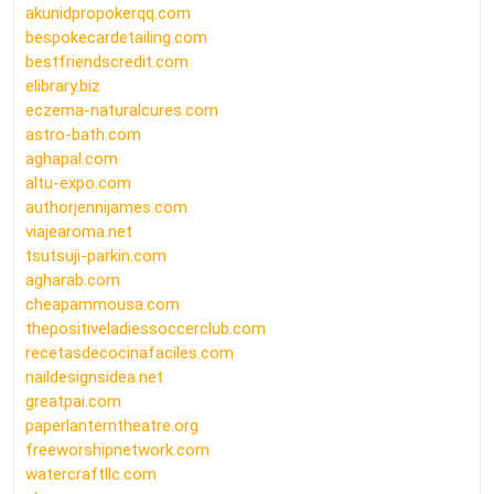
akunidpropokerqq.com
bespokecardetailing.com
bestfriendscredit.com
elibrary.biz
eczema-naturalcures.com
astro-bath.com
aghapal.com
altu-expo.com
authorjennijames.com
viajearoma.net
tsutsuji-parkin.com
agharab.com
cheapammousa.com
thepositiveladiessoccerclub.com
recetasdecocinafaciles.com
naildesignsidea.net
greatpai.com
paperlanterntheatre.org
freeworshipnetwork.com
watercraftllc.com