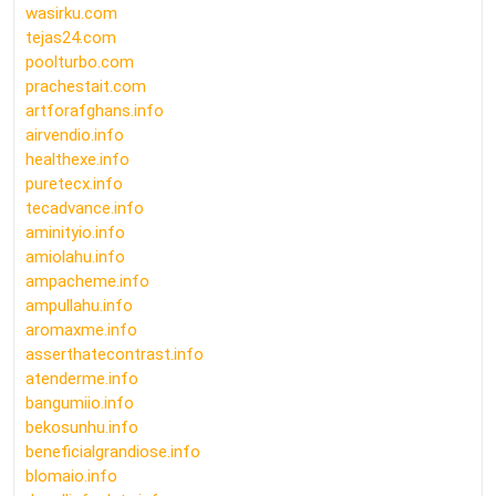
wasirku.com
tejas24.com
poolturbo.com
prachestait.com
artforafghans.info
airvendio.info
healthexe.info
puretecx.info
tecadvance.info
aminityio.info
amiolahu.info
ampacheme.info
ampullahu.info
aromaxme.info
asserthatecontrast.info
atenderme.info
bangumiio.info
bekosunhu.info
beneficialgrandiose.info
blomaio.info