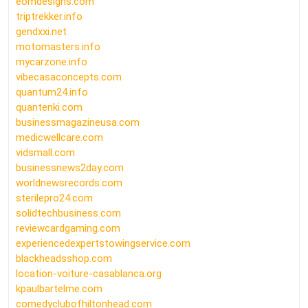
eomdesigns.com
triptrekker.info
gendxxi.net
motomasters.info
mycarzone.info
vibecasaconcepts.com
quantum24.info
quantenki.com
businessmagazineusa.com
medicwellcare.com
vidsmall.com
businessnews2day.com
worldnewsrecords.com
sterilepro24.com
solidtechbusiness.com
reviewcardgaming.com
experiencedexpertstowingservice.com
blackheadsshop.com
location-voiture-casablanca.org
kpaulbartelme.com
comedyclubofhiltonhead.com