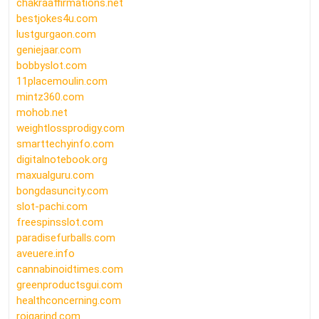
chakraaffirmations.net
bestjokes4u.com
lustgurgaon.com
geniejaar.com
bobbyslot.com
11placemoulin.com
mintz360.com
mohob.net
weightlossprodigy.com
smarttechyinfo.com
digitalnotebook.org
maxualguru.com
bongdasuncity.com
slot-pachi.com
freespinsslot.com
paradisefurballs.com
aveuere.info
cannabinoidtimes.com
greenproductsgui.com
healthconcerning.com
rojgarind.com