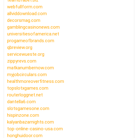
teamufabet.biz
webfullform.com
allviddownload.com
decorsmag.com
gamblingcasinonews.com
universitiesofamerica.net
progameofbrands.com
qbreview.org
servicewueste.org
zippyrevs.com
matkanumbernow.com
myjobcirculars.com
healthmoreoverfitness.com
topslotxgames.com
routerloggnet.net
dantella6.com
slotsgamesone.com
hispinzone.com
kalyanbazarnights.com
top-online-casino-usa.com
honghuidoor.com