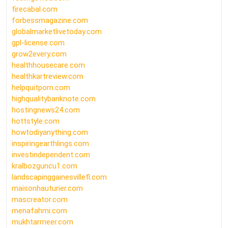
firecabal.com
forbessmagazine.com
globalmarketlivetoday.com
gpl-license.com
grow2every.com
healthhousecare.com
healthkartreview.com
helpquitporn.com
highqualitybanknote.com
hostingnews24.com
hottstyle.com
howtodiyanything.com
inspiringearthlings.com
investindependent.com
kralbozguncu1.com
landscapinggainesvillefl.com
maisonhauturier.com
mascreator.com
menafahmi.com
mukhtarmeer.com