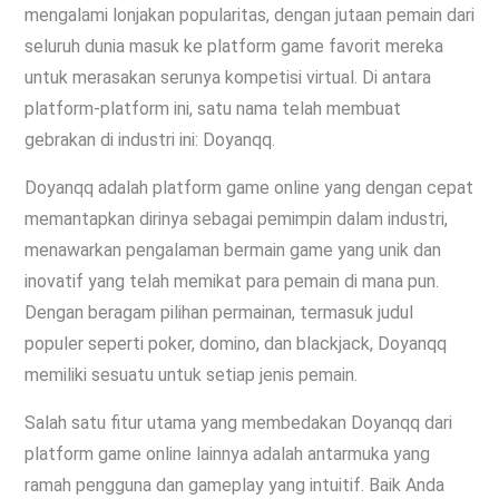
mengalami lonjakan popularitas, dengan jutaan pemain dari
seluruh dunia masuk ke platform game favorit mereka
untuk merasakan serunya kompetisi virtual. Di antara
platform-platform ini, satu nama telah membuat
gebrakan di industri ini: Doyanqq.
Doyanqq adalah platform game online yang dengan cepat
memantapkan dirinya sebagai pemimpin dalam industri,
menawarkan pengalaman bermain game yang unik dan
inovatif yang telah memikat para pemain di mana pun.
Dengan beragam pilihan permainan, termasuk judul
populer seperti poker, domino, dan blackjack, Doyanqq
memiliki sesuatu untuk setiap jenis pemain.
Salah satu fitur utama yang membedakan Doyanqq dari
platform game online lainnya adalah antarmuka yang
ramah pengguna dan gameplay yang intuitif. Baik Anda