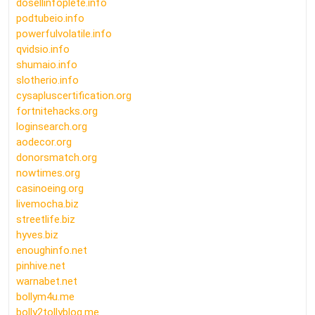
dosellinfoplete.info
podtubeio.info
powerfulvolatile.info
qvidsio.info
shumaio.info
slotherio.info
cysapluscertification.org
fortnitehacks.org
loginsearch.org
aodecor.org
donorsmatch.org
nowtimes.org
casinoeing.org
livemocha.biz
streetlife.biz
hyves.biz
enoughinfo.net
pinhive.net
warnabet.net
bollym4u.me
bolly2tollyblog.me