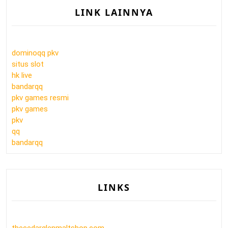
LINK LAINNYA
dominoqq pkv
situs slot
hk live
bandarqq
pkv games resmi
pkv games
pkv
qq
bandarqq
LINKS