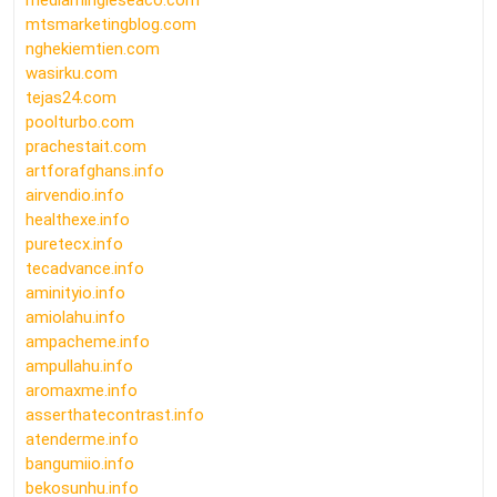
mediamingleseaco.com
mtsmarketingblog.com
nghekiemtien.com
wasirku.com
tejas24.com
poolturbo.com
prachestait.com
artforafghans.info
airvendio.info
healthexe.info
puretecx.info
tecadvance.info
aminityio.info
amiolahu.info
ampacheme.info
ampullahu.info
aromaxme.info
asserthatecontrast.info
atenderme.info
bangumiio.info
bekosunhu.info