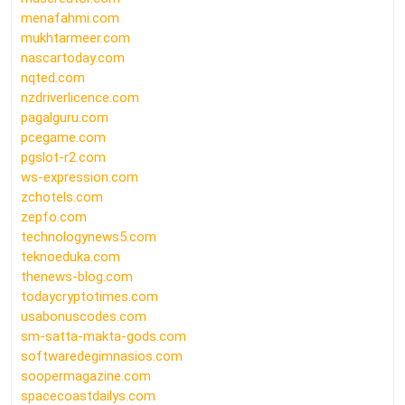
menafahmi.com
mukhtarmeer.com
nascartoday.com
nqted.com
nzdriverlicence.com
pagalguru.com
pcegame.com
pgslot-r2.com
ws-expression.com
zchotels.com
zepfo.com
technologynews5.com
teknoeduka.com
thenews-blog.com
todaycryptotimes.com
usabonuscodes.com
sm-satta-makta-gods.com
softwaredegimnasios.com
soopermagazine.com
spacecoastdailys.com