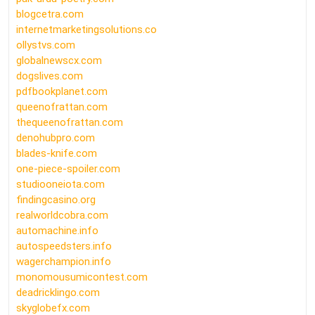
blogcetra.com
internetmarketingsolutions.co
ollystvs.com
globalnewscx.com
dogslives.com
pdfbookplanet.com
queenofrattan.com
thequeenofrattan.com
denohubpro.com
blades-knife.com
one-piece-spoiler.com
studiooneiota.com
findingcasino.org
realworldcobra.com
automachine.info
autospeedsters.info
wagerchampion.info
monomousumicontest.com
deadricklingo.com
skyglobefx.com