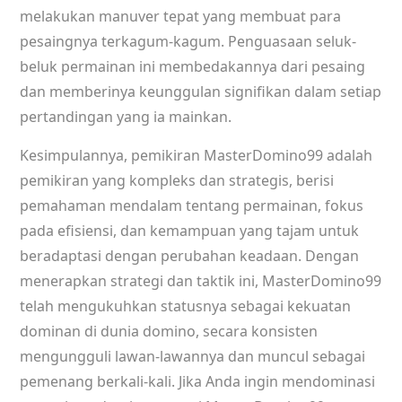
melakukan manuver tepat yang membuat para
pesaingnya terkagum-kagum. Penguasaan seluk-
beluk permainan ini membedakannya dari pesaing
dan memberinya keunggulan signifikan dalam setiap
pertandingan yang ia mainkan.
Kesimpulannya, pemikiran MasterDomino99 adalah
pemikiran yang kompleks dan strategis, berisi
pemahaman mendalam tentang permainan, fokus
pada efisiensi, dan kemampuan yang tajam untuk
beradaptasi dengan perubahan keadaan. Dengan
menerapkan strategi dan taktik ini, MasterDomino99
telah mengukuhkan statusnya sebagai kekuatan
dominan di dunia domino, secara konsisten
mengungguli lawan-lawannya dan muncul sebagai
pemenang berkali-kali. Jika Anda ingin mendominasi