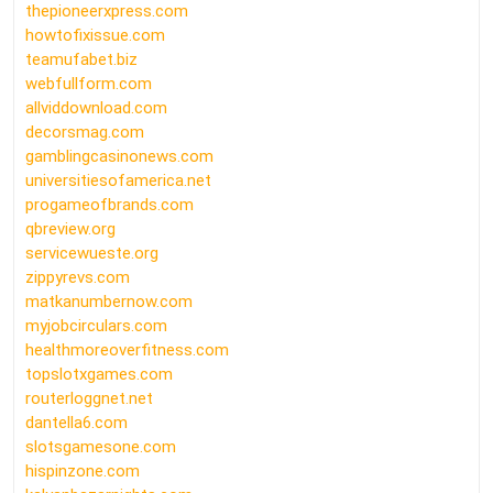
thepioneerxpress.com
howtofixissue.com
teamufabet.biz
webfullform.com
allviddownload.com
decorsmag.com
gamblingcasinonews.com
universitiesofamerica.net
progameofbrands.com
qbreview.org
servicewueste.org
zippyrevs.com
matkanumbernow.com
myjobcirculars.com
healthmoreoverfitness.com
topslotxgames.com
routerloggnet.net
dantella6.com
slotsgamesone.com
hispinzone.com