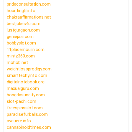
prideconsultation.com
hountinglil.info
chakraaffirmations.net
bestjokes4u.com
lustgurgaon.com
geniejaar.com
bobbyslot.com
11placemoulin.com
mintz360.com
mohob.net
weightlossprodigy.com
smarttechyinfo.com
digitalnotebook.org
maxualguru.com
bongdasuncity.com
slot-pachi.com
freespinsslot.com
paradisefurballs.com
aveuere.info
cannabinoidtimes.com