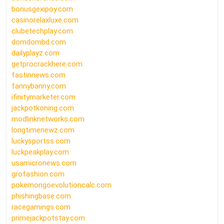
bonusgexipoy.com
casinorelaxluxe.com
clubetechplay.com
domdombd.com
dailyplayz.com
getprocrackhere.com
fastinnews.com
fannybanny.com
ifinitymarketer.com
jackpotkoning.com
modlinknetworks.com
longtimenewz.com
luckysportss.com
luckpeakplay.com
usamicronews.com
grofashion.com
pokemongoevolutioncalc.com
phishingbase.com
racegamings.com
primejackpotstay.com