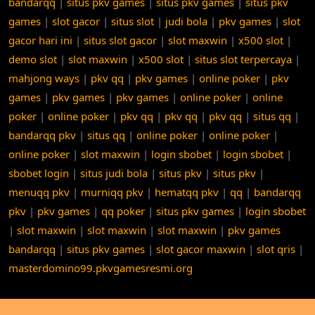
bandarqq
|
situs pkv games
|
situs pkv games
|
situs pkv
games
|
slot gacor
|
situs slot
|
judi bola
|
pkv games
|
slot
gacor hari ini
|
situs slot gacor
|
slot maxwin
|
x500 slot
|
demo slot
|
slot maxwin
|
x500 slot
|
situs slot terpercaya
|
mahjong ways
|
pkv qq
|
pkv games
|
online poker
|
pkv
games
|
pkv games
|
pkv games
|
online poker
|
online
poker
|
online poker
|
pkv qq
|
pkv qq
|
pkv qq
|
situs qq
|
bandarqq pkv
|
situs qq
|
online poker
|
online poker
|
online poker
|
slot maxwin
|
login sbobet
|
login sbobet
|
sbobet login
|
situs judi bola
|
situs pkv
|
situs pkv
|
menuqq pkv
|
murniqq pkv
|
hematqq pkv
|
qq
|
bandarqq
pkv
|
pkv games
|
qq poker
|
situs pkv games
|
login sbobet
|
slot maxwin
|
slot maxwin
|
slot maxwin
|
pkv games
bandarqq
|
situs pkv games
|
slot gacor maxwin
|
slot qris
|
masterdomino99.pkvgamesresmi.org