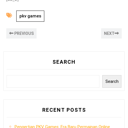
pkv games
PREVIOUS
NEXT
SEARCH
Search
RECENT POSTS
Pengertian PKV Games: Era Baru Permainan Online