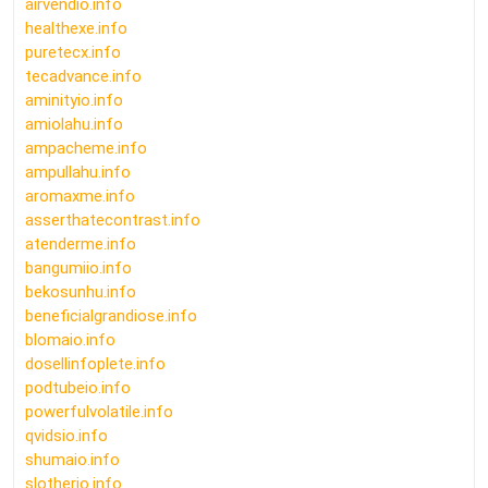
airvendio.info
healthexe.info
puretecx.info
tecadvance.info
aminityio.info
amiolahu.info
ampacheme.info
ampullahu.info
aromaxme.info
asserthatecontrast.info
atenderme.info
bangumiio.info
bekosunhu.info
beneficialgrandiose.info
blomaio.info
dosellinfoplete.info
podtubeio.info
powerfulvolatile.info
qvidsio.info
shumaio.info
slotherio.info