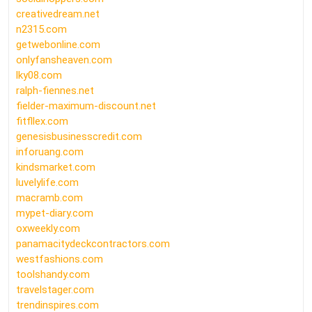
creativedream.net
n2315.com
getwebonline.com
onlyfansheaven.com
lky08.com
ralph-fiennes.net
fielder-maximum-discount.net
fitfllex.com
genesisbusinesscredit.com
inforuang.com
kindsmarket.com
luvelylife.com
macramb.com
mypet-diary.com
oxweekly.com
panamacitydeckcontractors.com
westfashions.com
toolshandy.com
travelstager.com
trendinspires.com