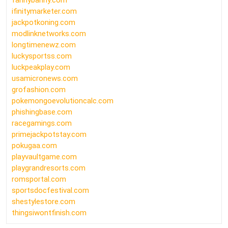
fannybanny.com
ifinitymarketer.com
jackpotkoning.com
modlinknetworks.com
longtimenewz.com
luckysportss.com
luckpeakplay.com
usamicronews.com
grofashion.com
pokemongoevolutioncalc.com
phishingbase.com
racegamings.com
primejackpotstay.com
pokugaa.com
playvaultgame.com
playgrandresorts.com
romsportal.com
sportsdocfestival.com
shestylestore.com
thingsiwontfinish.com