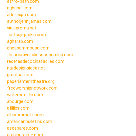
astro-bath.com
aghapal.com
altu-expo.com
authorjennijames.com
viajearoma.net
tsutsuji-parkin.com
agharab.com
cheapammousa.com
thepositiveladiessoccerclub.com
recetasdecocinafaciles.com
naildesignsidea.net
greatpai.com
paperlanterntheatre.org
freeworshipnetwork.com
watercraftllc.com
abourge.com
afiliixs.com
alharammallz.com
americanbulletins.com
asespares.com
arabianstime.com