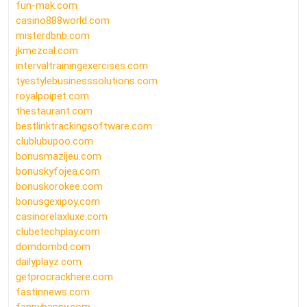
fun-mak.com
casino888world.com
misterdbnb.com
jkmezcal.com
intervaltrainingexercises.com
tyestylebusinesssolutions.com
royalpoipet.com
thestaurant.com
bestlinktrackingsoftware.com
clublubupoo.com
bonusmazijeu.com
bonuskyfojea.com
bonuskorokee.com
bonusgexipoy.com
casinorelaxluxe.com
clubetechplay.com
domdombd.com
dailyplayz.com
getprocrackhere.com
fastinnews.com