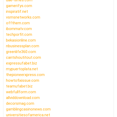
uae-times.com
gamerifys.com
inspiratif.net
vsmsnetworks.com
offthem.com
ibommatv.com
techporfit.com
bekasionline.com
nbusinessplan.com
greenlife360.com
cantshoutitout.com
expressufabet.biz
mypuertoplata.net
thepioneerxpress.com
howtofixissue.com
teamufabet.biz
webfullform.com
allviddownload.com
decorsmag.com
gamblingcasinonews.com
universitiesofamerica.net