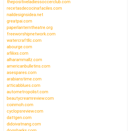
thepositiveladiessoccerclub.com
recetasdecocinafaciles.com
naildesignsidea.net
greatpai.com
paperlanterntheatre.org
freeworshipnetwork.com
watercraftllc.com
abourge.com
afiliixs.com
alharammallz.com
americanbulletins.com
asespares.com
arabianstime.com
atticabblues.com
autometropolist.com
beautycreamreview.com
coinmoh.com
cyclopsreview.com
dattgen.com
didoivatnang.com
dogsbarks.com