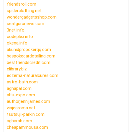
friendsroll.com
spiderclothing.net
wondergadgetsshop.com
seatgurunews.com
3net.info
codeplex.info
okena.info
akunidpropokerqq.com
bespokecardetailing.com
bestfriendscredit.com
elibrary.biz
eczema-naturalcures.com
astro-bath.com
aghapal.com
altu-expo.com
authorjennijames.com
viajearoma.net
tsutsuji-parkin.com
agharab.com
cheapammousa.com