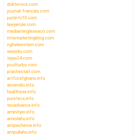
dokteroce.com
journal-francais.com
justintv10.com
lawyerule.com
mediamingleseaco.com
mtsmarketingblog.com
nghekiemtien.com
wasirku.com
tejas24.com
poolturbo.com
prachestait.com
artforafghans.info
airvendio.info
healthexe.info
puretecx.info
tecadvance.info
aminityio.info
amiolahu.info
ampacheme.info
ampullahu.info