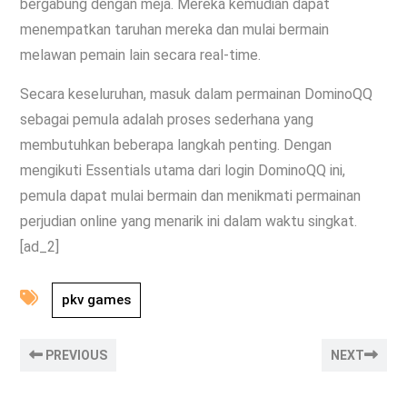
bergabung dengan meja. Mereka kemudian dapat
menempatkan taruhan mereka dan mulai bermain
melawan pemain lain secara real-time.
Secara keseluruhan, masuk dalam permainan DominoQQ
sebagai pemula adalah proses sederhana yang
membutuhkan beberapa langkah penting. Dengan
mengikuti Essentials utama dari login DominoQQ ini,
pemula dapat mulai bermain dan menikmati permainan
perjudian online yang menarik ini dalam waktu singkat.
[ad_2]
pkv games
PREVIOUS
NEXT