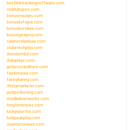
bestlinktrackingsoftware.com
clublubupoo.com
bonusmazijeu.com
bonuskyfojea.com
bonuskorokee.com
bonusgexipoy.com
casinorelaxluxe.com
clubetechplay.com
domdombd.com
dailyplayz.com
getprocrackhere.com
fastinnews.com
fannybanny.com
ifinitymarketer.com
jackpotkoning.com
modlinknetworks.com
longtimenewz.com
luckysportss.com
luckpeakplay.com
usamicronews.com