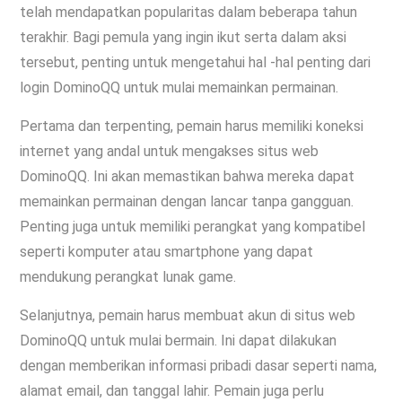
telah mendapatkan popularitas dalam beberapa tahun
terakhir. Bagi pemula yang ingin ikut serta dalam aksi
tersebut, penting untuk mengetahui hal -hal penting dari
login DominoQQ untuk mulai memainkan permainan.
Pertama dan terpenting, pemain harus memiliki koneksi
internet yang andal untuk mengakses situs web
DominoQQ. Ini akan memastikan bahwa mereka dapat
memainkan permainan dengan lancar tanpa gangguan.
Penting juga untuk memiliki perangkat yang kompatibel
seperti komputer atau smartphone yang dapat
mendukung perangkat lunak game.
Selanjutnya, pemain harus membuat akun di situs web
DominoQQ untuk mulai bermain. Ini dapat dilakukan
dengan memberikan informasi pribadi dasar seperti nama,
alamat email, dan tanggal lahir. Pemain juga perlu