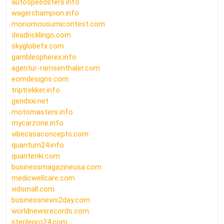
autospeedsters.info
wagerchampion.info
monomousumicontest.com
deadricklingo.com
skyglobefx.com
gamblespherex.info
agentur-ramsenthaler.com
eomdesigns.com
triptrekker.info
gendxxi.net
motomasters.info
mycarzone.info
vibecasaconcepts.com
quantum24.info
quantenki.com
businessmagazineusa.com
medicwellcare.com
vidsmall.com
businessnews2day.com
worldnewsrecords.com
sterilepro24.com