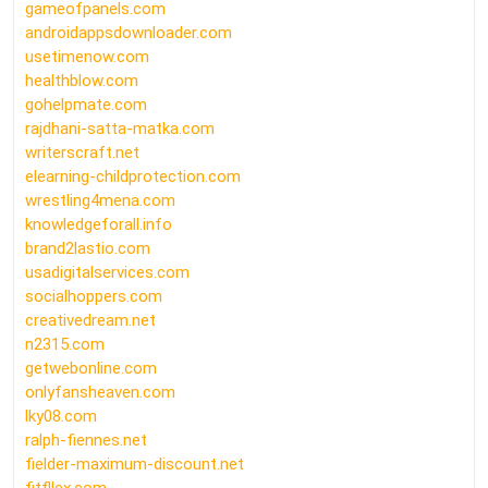
gameofpanels.com
androidappsdownloader.com
usetimenow.com
healthblow.com
gohelpmate.com
rajdhani-satta-matka.com
writerscraft.net
elearning-childprotection.com
wrestling4mena.com
knowledgeforall.info
brand2lastio.com
usadigitalservices.com
socialhoppers.com
creativedream.net
n2315.com
getwebonline.com
onlyfansheaven.com
lky08.com
ralph-fiennes.net
fielder-maximum-discount.net