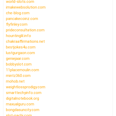
world-slots.com
imakewebsolution.com
che-blog.com
pancakecoinz.com
flyfinley.com
prideconsultation.com
hountinglil.info
chakraaffirmations.net
bestjokes4u.com
lustgurgaon.com
geniejaar.com
bobbyslot.com
11placemoulin.com
mintz360.com
mohob.net
weightlossprodigy.com
smarttechyinfo.com
digitalnotebook.org
maxualguru.com
bongdasuncity.com
slot-pachi.com