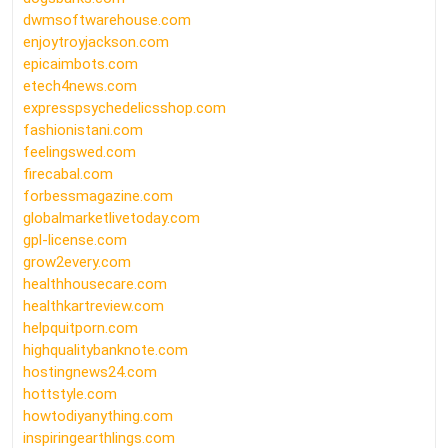
dwmsoftwarehouse.com
enjoytroyjackson.com
epicaimbots.com
etech4news.com
expresspsychedelicsshop.com
fashionistani.com
feelingswed.com
firecabal.com
forbessmagazine.com
globalmarketlivetoday.com
gpl-license.com
grow2every.com
healthhousecare.com
healthkartreview.com
helpquitporn.com
highqualitybanknote.com
hostingnews24.com
hottstyle.com
howtodiyanything.com
inspiringearthlings.com